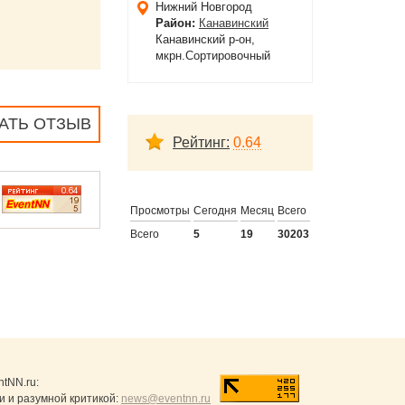
Нижний Новгород
Район:
Канавинский
Канавинский р-он,
мкрн.Сортировочный
АТЬ ОТЗЫВ
Рейтинг:
0.64
Просмотры
Сегодня
Месяц
Всего
Всего
5
19
30203
ntNN.ru
:
и и разумной критикой:
news@eventnn.ru