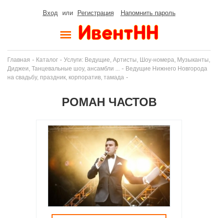
Вход
или
Регистрация
Напомнить пароль
-
-
Главная
Каталог
Услуги: Ведущие, Артисты, Шоу-номера, Музыканты,
-
Диджеи, Танцевальные шоу, ансамбли ...
Ведущие Нижнего Новгорода
-
на свадьбу, праздник, корпоратив, тамада
РОМАН ЧАСТОВ