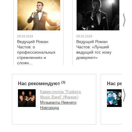
>
29.03.2019
09.02.2018
Ведущий Роман
Ведущий Роман
Частов: о
Частов: «Лучший
профессиональных
ведущий тот, кому
стремлениях и
доверяют»
сложн...
(3)
Нас рекомендуют
Нас реко
>
Кавер-группа "Funkeys
Г
Music Band" (Фанкис)
(
Музыканты Нижнего
н
Новгорода
М
Н