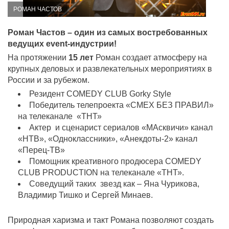
РОМАН ЧАСТОВ
Роман Частов – один из самых востребованных
ведущих event-индустрии!
На протяжении
15 лет
Роман создает атмосферу на
крупных деловых и развлекательных мероприятиях в
России и за рубежом.
Резидент COMEDY CLUB Gorky Style
Победитель телепроекта «СМЕХ БЕЗ ПРАВИЛ»
на телеканале «ТНТ»
Актер и сценарист сериалов «МАсквичи» канал
«НТВ», «Одноклассники», «Анекдоты-2» канал
«Перец-ТВ»
Помощник креативного продюсера COMEDY
CLUB PRODUCTION на телеканале «ТНТ».
Соведущий таких звезд как – Яна Чурикова,
Владимир Тишко и Сергей Минаев.
Природная харизма и такт Романа позволяют создать