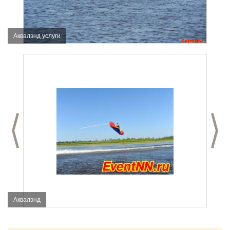
Аквалэнд услуги
Предыдущий слайд
С
Аквалэнд