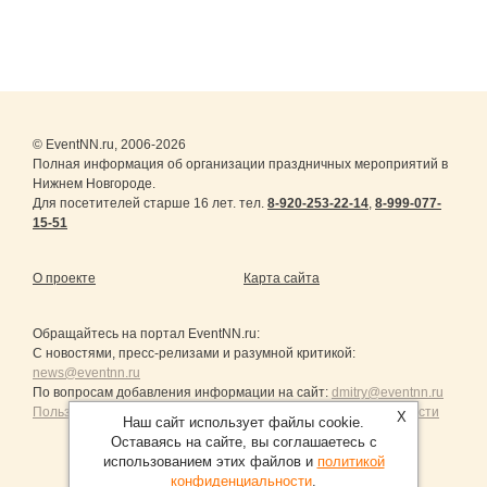
© EventNN.ru, 2006-2026
Полная информация об организации праздничных мероприятий в
Нижнем Новгороде.
Для посетителей старше 16 лет. тел.
8-920-253-22-14
,
8-999-077-
15-51
О проекте
Карта сайта
Обращайтесь на портал
EventNN.ru
:
С новостями, пресс-релизами и разумной критикой:
news@eventnn.ru
По вопросам добавления информации на сайт:
dmitry@eventnn.ru
Пользовательское Соглашение и политика конфиденциальности
X
Наш сайт использует файлы cookie.
Оставаясь на сайте, вы соглашаетесь с
использованием этих файлов и
политикой
конфиденциальности
.