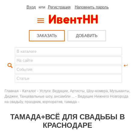
Вход
или
Регистрация
Напомнить пароль
ЗАКАЗАТЬ
ДОБАВИТЬ
-
-
Главная
Каталог
Услуги: Ведущие, Артисты, Шоу-номера, Музыканты,
-
Диджеи, Танцевальные шоу, ансамбли ...
Ведущие Нижнего Новгорода
-
на свадьбу, праздник, корпоратив, тамада
ТАМАДА+ВСЁ ДЛЯ СВАДЬБЫ В
КРАСНОДАРЕ