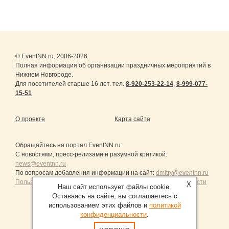
© EventNN.ru, 2006-2026
Полная информация об организации праздничных мероприятий в
Нижнем Новгороде.
Для посетителей старше 16 лет. тел.
8-920-253-22-14
,
8-999-077-
15-51
О проекте
Карта сайта
Обращайтесь на портал
EventNN.ru
:
С новостями, пресс-релизами и разумной критикой:
news@eventnn.ru
По вопросам добавления информации на сайт:
dmitry@eventnn.ru
Пользовательское Соглашение и политика конфиденциальности
X
Наш сайт использует файлы cookie.
Оставаясь на сайте, вы соглашаетесь с
использованием этих файлов и
политикой
конфиденциальности
.
Продвижение сайтов Санкт-Петербург