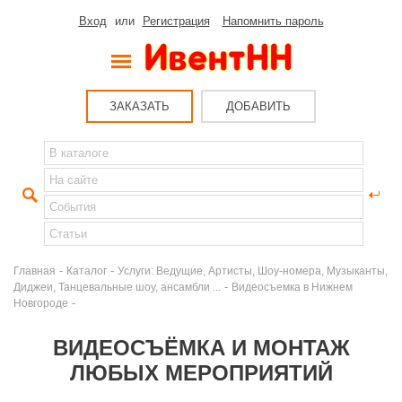
Вход
или
Регистрация
Напомнить пароль
ЗАКАЗАТЬ
ДОБАВИТЬ
-
-
Главная
Каталог
Услуги: Ведущие, Артисты, Шоу-номера, Музыканты,
-
Диджеи, Танцевальные шоу, ансамбли ...
Видеосъемка в Нижнем
-
Новгороде
ВИДЕОСЪЁМКА И МОНТАЖ
ЛЮБЫХ МЕРОПРИЯТИЙ