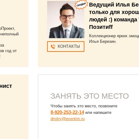
Ведущий Илья Бе
ким ведущим можно
ться и в самое
только для хоро
дсказуемое плавание, и
людей :) команда
рить самое главное событие
Позитиff
ни, и не сомневайтесь:
оПроект,
 люди и профессионалы, как
 неполный
Коллекционер ярких эмоц
н Фёдоров, не умеют делать
Илья Березин.
е или, не дай Бог, плохо, -
за
КОНТАКТЫ
о очень и очень хорошо.
ов год от
бо. От всей души. С
!
ищением, руководитель МОО
гая Жизнь" Анастасия
рникова.
нист
ЗАНЯТЬ ЭТО МЕСТО
Чтобы занять это место, позвоните
8-920-253-22-14
или напишите
dmitry@eventnn.ru