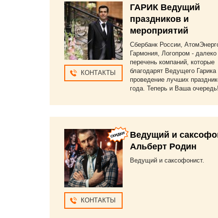
ГАРИК Ведущий
понимая ситуацию, что взял 15
с та
тыс. предоплаты и нужно
пуска
праздников и
выполнить договорные
непре
мероприятий
обязательства (иначе Ук РФ,
дове
Статья 159) ЯВЛЯЕТСЯ В ДЕНЬ
в жиз
Сбербанк России, АтомЭнерг
СВАДЬБЫ, чтобы у нас не было
такие
Гармония, Логопром - далеко
вопросов, якобы "я приехал,
Семё
перечень компаний, которые
давайте буду вести, чё там у
средн
благодарят Ведущего Гарика 
КОНТАКТЫ
вас по программе?". Выгнали
тольк
проведение лучших праздник
естественно. К слову, невесту
Спаси
года. Теперь и Ваша очередь
человек не видел ни разу за всё
восх
время. Вердикт. 1.С.Фёдоров
"Дру
считает себя великой звездой,
Тата
что с заказчиком можно и не
обсуждать его свадьбу, 2.
Ведущий и саксофо
Плевать он хотел на подготовку,
Альберт Родин
т.к. в его договоре это не
прописано 3. По-хорошему деньги
Ведущий и саксофонист.
не вернёт К вопросу организации,
в этой свадьбе участвовали
ведущий, звукорежиссёр, фото,
видео, артисты и др. и ни с кем
не было моральных проблем (у
КОНТАКТЫ
всех нашлось пару часов
времени), какие доставил нам