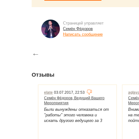
Страницей управляет
Семён Фёдоров
Написать сообщение
←
Отзывы
elate
03.07.2017, 22:53
aglay
Семён Фёдоров, Ведущий Вашего
Семён
Мероприятия
Меро
Были вынуждены отказаться от
Вним
"работы" этого человека и
на те
искать другого ведущего за 3
пойти
недели до свадьбы. Вкратце, с
памя
С.Фёдоровым заключили договор
котор
за 5 мес. до свадьбы. Когда
средн