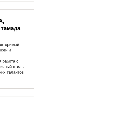
А,
 тамада
овторимый
есен и
е
 работа с
гичный стиль
ких талантов