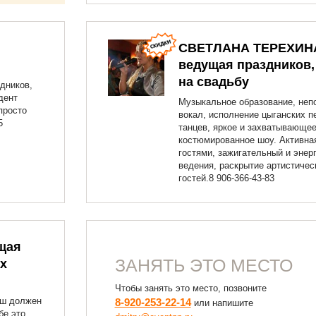
СВЕТЛАНА ТЕРЕХИН
ведущая праздников,
на свадьбу
дников,
дент
Музыкальное образование, неп
просто
вокал, исполнение цыганских п
5
танцев, яркое и захватывающе
костюмированное шоу. Активная
гостями, зажигательный и энер
ведения, раскрытие артистичес
гостей.8 906-366-43-83
щая
ЗАНЯТЬ ЭТО МЕСТО
х
Чтобы занять это место, позвоните
аш должен
8-920-253-22-14
или напишите
бе это