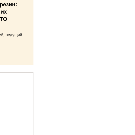
резин:
ших
 ТО
ий, ведущий