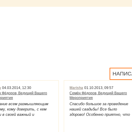
НАПИС
a
04.03.2014, 12:30
Marisha
01.10.2013, 09:57
 Фёдоров, Ведущий Вашего
Семён Фёдоров, Ведущий Вашего
приятия
Мероприятия
ание всем размышляющим
Спасибо большое за проведение
му, кому доверить, с кем
нашей свадьбы! Все было
 в своей важный и
здорово! Особенно приятно, что
тный день или событие,
поддержка была не только на
ому никак нельзя пройти
самом мероприятии, но и до него.
е или, не дай Бог, плохо!
Очень приятно было с Вами