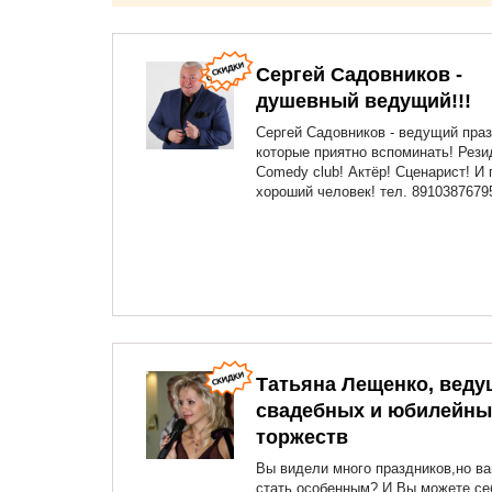
Семён. Не рекомендуем. Никак.
Чуть не сорвал свадьбу. В
наличии запись телефонного
Сергей Садовников -
разговора и видео в
подтверждении написанного
душевный ведущий!!!
выше.
Сергей Садовников - ведущий праз
которые приятно вспоминать! Рези
Comedy club! Актёр! Сценарист! И 
хороший человек! тел. 8910387679
Татьяна Лещенко, веду
свадебных и юбилейны
торжеств
Вы видели много праздников,но в
стать особенным? И Вы можете се