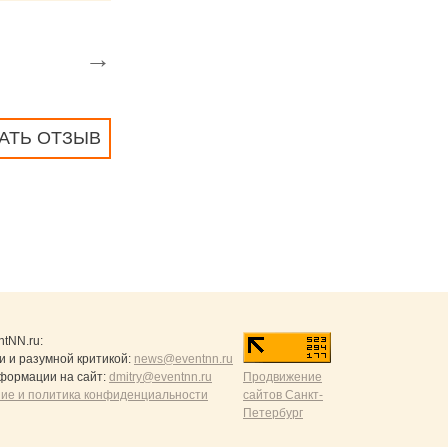
→
АТЬ ОТЗЫВ
ntNN.ru
:
и и разумной критикой:
news@eventnn.ru
формации на сайт:
dmitry@eventnn.ru
Продвижение
ие и политика конфиденциальности
сайтов Санкт-
Петербург