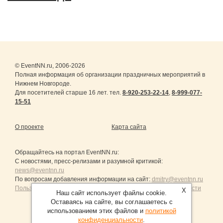
© EventNN.ru, 2006-2026
Полная информация об организации праздничных мероприятий в
Нижнем Новгороде.
Для посетителей старше 16 лет. тел.
8-920-253-22-14
,
8-999-077-
15-51
О проекте
Карта сайта
Обращайтесь на портал
EventNN.ru
:
С новостями, пресс-релизами и разумной критикой:
news@eventnn.ru
По вопросам добавления информации на сайт:
dmitry@eventnn.ru
Пользовательское Соглашение и политика конфиденциальности
X
Наш сайт использует файлы cookie.
Оставаясь на сайте, вы соглашаетесь с
использованием этих файлов и
политикой
конфиденциальности
.