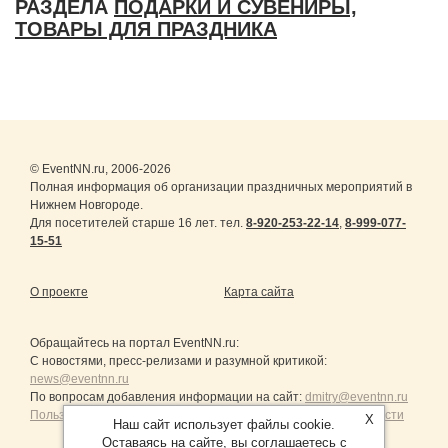
РАЗДЕЛА
ПОДАРКИ И СУВЕНИРЫ,
ТОВАРЫ ДЛЯ ПРАЗДНИКА
© EventNN.ru, 2006-2026
Полная информация об организации праздничных мероприятий в
Нижнем Новгороде.
Для посетителей старше 16 лет. тел.
8-920-253-22-14
,
8-999-077-
15-51
О проекте
Карта сайта
Обращайтесь на портал
EventNN.ru
:
С новостями, пресс-релизами и разумной критикой:
news@eventnn.ru
По вопросам добавления информации на сайт:
dmitry@eventnn.ru
Пользовательское Соглашение и политика конфиденциальности
X
Наш сайт использует файлы cookie.
Оставаясь на сайте, вы соглашаетесь с