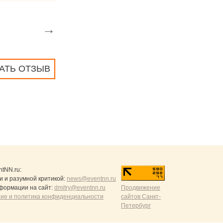
→
АТЬ ОТЗЫВ
ntNN.ru
:
и и разумной критикой:
news@eventnn.ru
формации на сайт:
dmitry@eventnn.ru
Продвижение
ие и политика конфиденциальности
сайтов Санкт-
Петербург