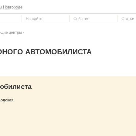
м Новгороде
-
ющие центры
ЮНОГО АВТОМОБИЛИСТА
обилиста
водская