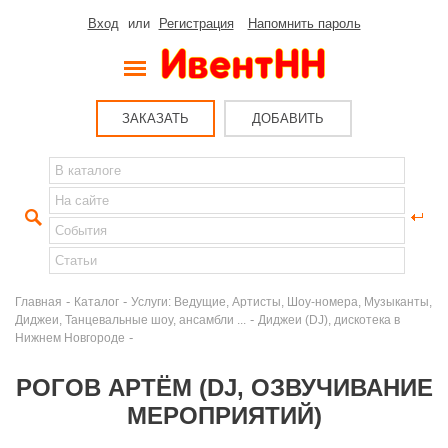
Вход
или
Регистрация
Напомнить пароль
ЗАКАЗАТЬ
ДОБАВИТЬ
-
-
Главная
Каталог
Услуги: Ведущие, Артисты, Шоу-номера, Музыканты,
-
Диджеи, Танцевальные шоу, ансамбли ...
Диджеи (DJ), дискотека в
-
Нижнем Новгороде
РОГОВ АРТЁМ (DJ, ОЗВУЧИВАНИЕ
МЕРОПРИЯТИЙ)