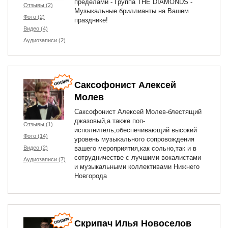
пределами - Группа THE DIAMONDS -
Отзывы (2)
Музыкальные бриллианты на Вашем
Фото (2)
празднике!
Видео (4)
Аудиозаписи (2)
Саксофонист Алексей
Молев
Саксофонист Алексей Молев-блестящий
джазовый,а также поп-
Отзывы (1)
исполнитель,обеспечивающий высокий
Фото (14)
уровень музыкального сопровождения
Видео (2)
вашего мероприятия,как сольно,так и в
сотрудничестве с лучшими вокалистами
Аудиозаписи (7)
и музыкальными коллективами Нижнего
Новгорода
Скрипач Илья Новоселов