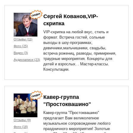
Сергей Кованов,VIP-
скрипка
VIP-скрипка на любой вкус, стиль и
формат. Встреча гостей, сольные
Отзывы (11)
выходы в шоу-программах,
Фото (25)
девичники,мальчишники, свадьбы,
Видео (3)
встреча рожениц, разводы, примирения,
траурные мероприятия. Концерты для
Аудиозаписи (23)
детей и взрослых. . Мастер-классы.
Консультации.
Кавер-группа
"Простоквашино"
Кавер-группа "Простоквашино"
предлагает Вам великолепное
Отзывы (9)
музыкальное сопровождение любого
Фото (18)
праздничного мероприятия! Золотые