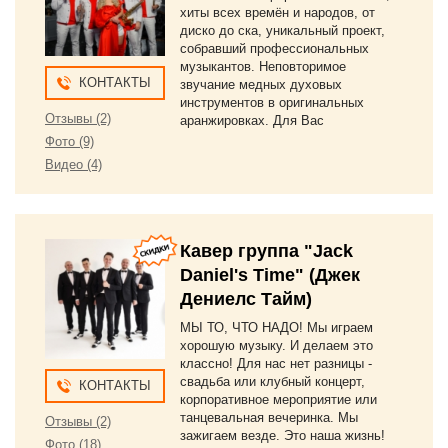
хиты всех времён и народов, от
диско до ска, уникальный проект,
собравший профессиональных
музыкантов. Неповторимое
КОНТАКТЫ
звучание медных духовых
инструментов в оригинальных
Отзывы (2)
аранжировках. Для Вас
Фото (9)
Видео (4)
Кавер группа "Jack
Daniel's Time" (Джек
Дениелс Тайм)
МЫ ТО, ЧТО НАДО! Мы играем
хорошую музыку. И делаем это
классно! Для нас нет разницы -
свадьба или клубный концерт,
КОНТАКТЫ
корпоративное мероприятие или
танцевальная вечеринка. Мы
Отзывы (2)
зажигаем везде. Это наша жизнь!
Фото (18)