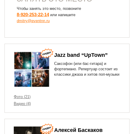
Чтобы занять это место, позвоните
8-920-253-22-14
или напишите
dmitry@eventnn.ru
Jazz band “UpTown”
Саксофон (или бас-гитара) и
фортепиано. Репертуар состоит из
классики джаза и хитов поп-музыки
Фото (21)
Видео (4)
Алексей Баскаков