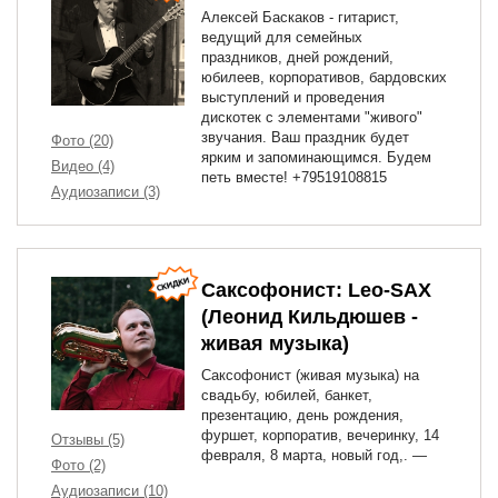
Алексей Баскаков - гитарист,
ведущий для семейных
праздников, дней рождений,
юбилеев, корпоративов, бардовских
выступлений и проведения
дискотек с элементами "живого"
звучания. Ваш праздник будет
Фото (20)
ярким и запоминающимся. Будем
Видео (4)
петь вместе! +79519108815
Аудиозаписи (3)
Саксофонист: Leo-SAX
(Леонид Кильдюшев -
живая музыка)
Саксофонист (живая музыка) на
свадьбу, юбилей, банкет,
презентацию, день рождения,
фуршет, корпоратив, вечеринку, 14
Отзывы (5)
февраля, 8 марта, новый год,. —
Фото (2)
Аудиозаписи (10)