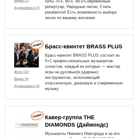
Видео (1)
хиты 70-х, 80-х, 90-х!Современный
репертуар, Народные песни, Стиль
Аудиозаписи (3)
рокабилли! Есть возможность выбора
песен по вашему желанию
Брасс-квинтет BRASS PLUS
Брасс-квинтет BRASS PLUS состоит из
5+1 профессиональных музыкантов-
солистов, каждый из которых — мастер
игры на духовых(и ударных)
Фото (21)
инструментах, исполняющий
Видео (6)
классическую, джазовую и современную
Аудиозаписи (8)
музыку.
Кавер-группа THE
DIAMONDS (Даймондс)
Музыканты Нижнего Новгорода и за его