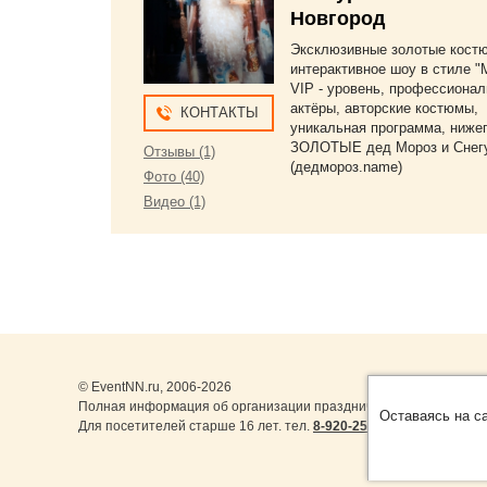
Новгород
Эксклюзивные золотые кост
интерактивное шоу в стиле "
VIP - уровень, профессиона
актёры, авторские костюмы,
КОНТАКТЫ
уникальная программа, ниже
ЗОЛОТЫЕ дед Мороз и Снег
Отзывы (1)
(дедмороз.name)
Фото (40)
Видео (1)
© EventNN.ru, 2006-2026
Полная информация об организации праздничных мероприятий 
Оставаясь на с
Для посетителей старше 16 лет. тел.
8-920-253-22-14
,
8-999-077