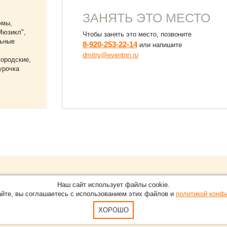
ЗАНЯТЬ ЭТО МЕСТО
юмы,
Мюзикл",
Чтобы занять это место, позвоните
льные
8-920-253-22-14
или напишите
dmitry@eventnn.ru
городские,
урочка
Обращайтесь на портал
Eve
О проекте
Наш сайт использует файлы cookie.
в Нижнем Новгороде.
С новостями, пресс-релизам
айте, вы соглашаетесь с использованием этих файлов и
политикой конф
Карта сайта
-15-51
По вопросам добавления ин
Пользовательское Соглашен
ХОРОШО