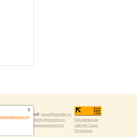
ntNN.ru
:
X
и и разумной критикой:
news@eventnn.ru
иденциальности
.
формации на сайт:
dmitry@eventnn.ru
Продвижение
ие и политика конфиденциальности
сайтов Санкт-
Петербург