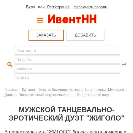
Вход
или
Регистрация
Напомнить пароль
ЗАКАЗАТЬ
ДОБАВИТЬ
-
-
Главная
Каталог
Услуги: Ведущие, Артисты, Шоу-номера, Музыканты,
-
-
Диджеи, Танцевальные шоу, ансамбли ...
Танцевальные шоу
МУЖСКОЙ ТАНЦЕВАЛЬНО-
ЭРОТИЧЕСКИЙ ДУЭТ "ЖИГОЛО"
В репертуаре дута "ЖИГОЛО" более десяти номеров и