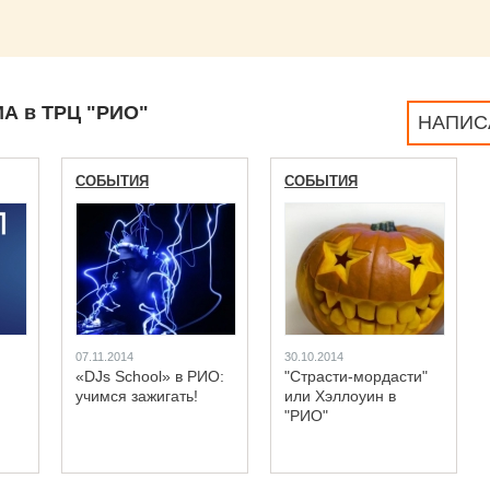
А в ТРЦ "РИО"
НАПИС
СОБЫТИЯ
СОБЫТИЯ
07.11.2014
30.10.2014
«DJs School» в РИО:
"Страсти-мордасти"
учимся зажигать!
или Хэллоуин в
"РИО"