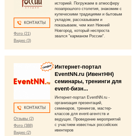
историей. Погружаем в атмосферу
позапрошлого столетия, знакомим с
купеческими традициями и бытовым
укладом, рассказываем и
КОНТАКТЫ
показываем, чем жил Нижний
Новгород, который неспроста
Фото (21)
звался "карманом России".
Видео (3)
Интернет-портал
EventNN.ru (ИвентНН)
семинары, тренинги для
event-бизн...
Интернет-портал EventNN.ru -
организация презентаций,
КОНТАКТЫ
семинаров, тренингов, мастер-
классов для event-агентств и
Отзывы (2)
ведущих. Проведение мероприятий
с участием известных российских
Фото (388)
ивентеров
Видео (2)