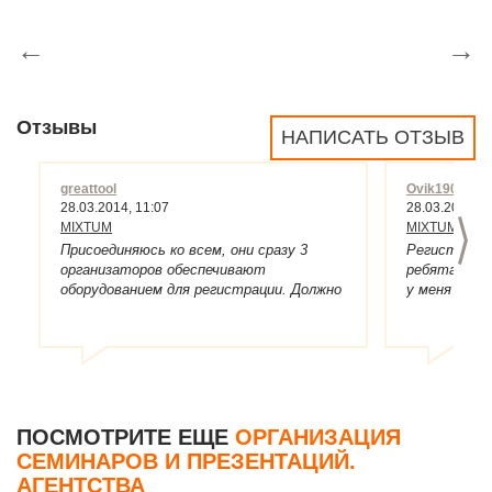
←
→
Отзывы
НАПИСАТЬ ОТЗЫВ
greattool
Ovik190
28.03.2014, 11:07
28.03.2014, 1
>
MIXTUM
MIXTUM
Присоединяюсь ко всем, они сразу 3
Регистраци
организаторов обеспечивают
ребята из M
оборудованием для регистрации. Должно
у меня конф
быть парк техники большой. Но как ни
пробовать и
странно везде успевают. Скоро
медицинская конференция и они опять
будут выступать организатором
регистрации.
ПОСМОТРИТЕ ЕЩЕ
ОРГАНИЗАЦИЯ
СЕМИНАРОВ И ПРЕЗЕНТАЦИЙ.
АГЕНТСТВА