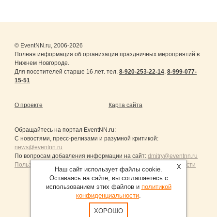
© EventNN.ru, 2006-2026
Полная информация об организации праздничных мероприятий в
Нижнем Новгороде.
Для посетителей старше 16 лет. тел.
8-920-253-22-14
,
8-999-077-
15-51
О проекте
Карта сайта
Обращайтесь на портал
EventNN.ru
:
С новостями, пресс-релизами и разумной критикой:
news@eventnn.ru
По вопросам добавления информации на сайт:
dmitry@eventnn.ru
Пользовательское Соглашение и политика конфиденциальности
X
Наш сайт использует файлы cookie.
Оставаясь на сайте, вы соглашаетесь с
использованием этих файлов и
политикой
конфиденциальности
.
Продвижение сайтов Санкт-Петербург
ХОРОШО