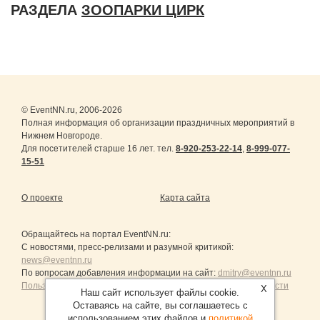
РАЗДЕЛА
ЗООПАРКИ ЦИРК
© EventNN.ru, 2006-2026
Полная информация об организации праздничных мероприятий в
Нижнем Новгороде.
Для посетителей старше 16 лет. тел.
8-920-253-22-14
,
8-999-077-
15-51
О проекте
Карта сайта
Обращайтесь на портал
EventNN.ru
:
С новостями, пресс-релизами и разумной критикой:
news@eventnn.ru
По вопросам добавления информации на сайт:
dmitry@eventnn.ru
Пользовательское Соглашение и политика конфиденциальности
X
Наш сайт использует файлы cookie.
Оставаясь на сайте, вы соглашаетесь с
использованием этих файлов и
политикой