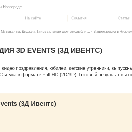
м Новгороде
-
 Музыканты, Диджеи, Танцевальные шоу, ансамбли ...
Видеосъемка в Нижне
ИЯ 3D EVENTS (3Д ИВЕНТС)
видео поздравления, юбилеи, детские утренники, выпускн
Съёмка в формате Full HD (2D/3D). Готовый результат вы п
ents (3Д Ивентс)