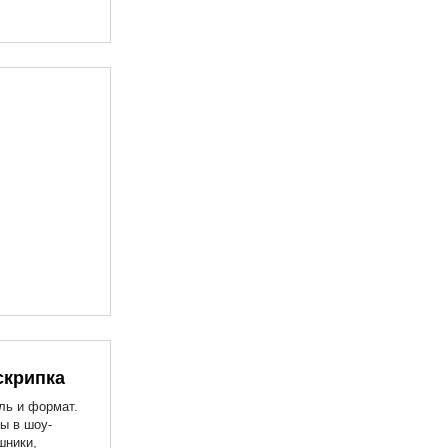
скрипка
ль и формат.
ы в шоу-
шники,