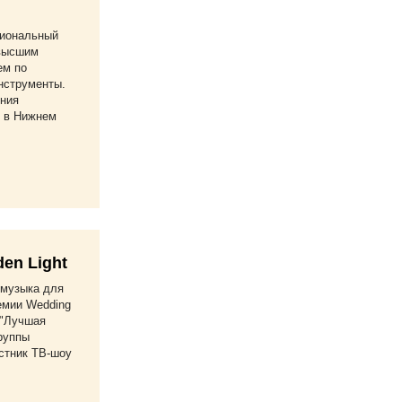
сиональный
 высшим
ем по
нструменты.
ния
 в Нижнем
en Light
-музыка для
емии Wedding
 "Лучшая
группы
стник ТВ-шоу