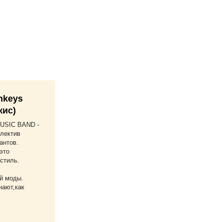
nkeys
кис)
USIC BAND -
лектив
антов.
это
стиль.
й моды.
ают,как