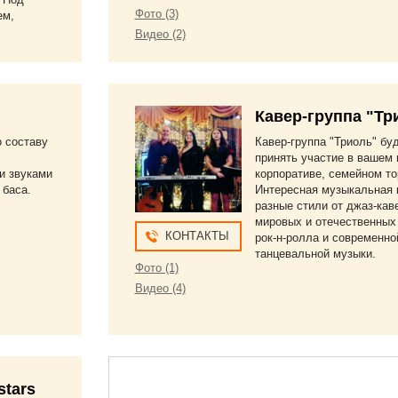
Фото (3)
ем,
Видео (2)
Кавер-группа "Тр
о составу
Кавер-группа "Триоль" бу
принять участие в вашем 
и звуками
корпоративе, семейном то
 баса.
Интересная музыкальная 
разные стили от джаз-кав
мировых и отечественных
КОНТАКТЫ
рок-н-ролла и современно
танцевальной музыки.
Фото (1)
Видео (4)
stars