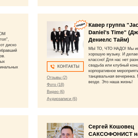
Кавер группа "Ja
Daniel's Time" (Д
ВОМ
Дениелс Тайм)
топ",
 от диско
МЫ ТО, ЧТО НАДО! Мы и
собравший
хорошую музыку. И делае
ов.
классно! Для нас нет разн
ных
свадьба или клубный конц
КОНТАКТЫ
гинальных
корпоративное мероприят
танцевальная вечеринка.
Отзывы (2)
везде. Это наша жизнь!
Фото (18)
Видео (6)
Аудиозаписи (6)
Сергей Кошовец
САКСОФОНИСТ н