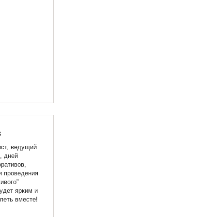
в
ист, ведущий
, дней
ративов,
и проведения
ивого"
удет ярким и
петь вместе!