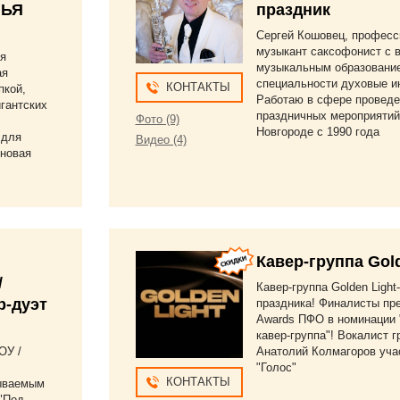
ЛЬЯ
праздник
Сергей Кошовец, профес
музыкант саксофонист с
ая
музыкальным образовани
ая
специальности духовые и
КОНТАКТЫ
пкой,
Работаю в сфере проведе
гантских
праздничных мероприятий
Фото (9)
Новгороде с 1990 года
 для
Видео (4)
оновая
Кавер-группа Gold
/
Кавер-группа Golden Light
р-дуэт
праздника! Финалисты пр
Awards ПФО в номинации
кавер-группа"! Вокалист 
ОУ /
Анатолий Колмагоров уча
"Голос"
КОНТАКТЫ
ываемым
"Под