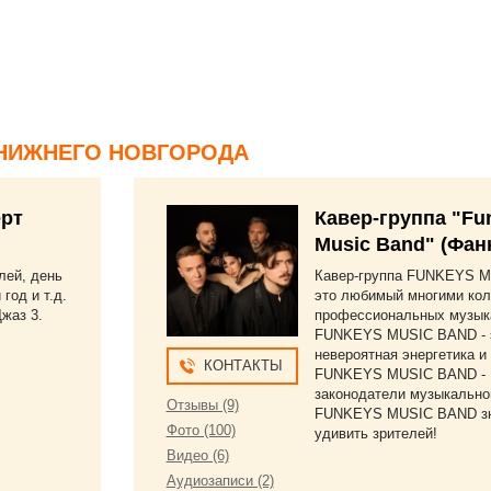
НИЖНЕГО НОВГОРОДА
рт
Кавер-группа "Fu
Music Band" (Фан
лей, день
Кавер-группа FUNKEYS M
год и т.д.
это любимый многими кол
Джаз 3.
профессиональных музык
FUNKEYS MUSIC BAND - 
невероятная энергетика и 
КОНТАКТЫ
FUNKEYS MUSIC BAND -
законодатели музыкально
Отзывы (9)
FUNKEYS MUSIC BAND зн
Фото (100)
удивить зрителей!
Видео (6)
Аудиозаписи (2)