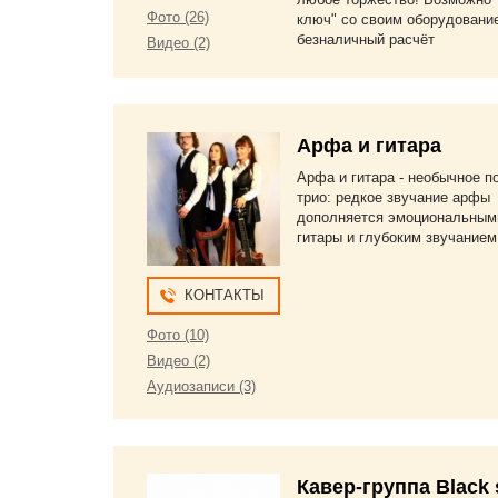
Фото (26)
ключ" со своим оборудовани
безналичный расчёт
Видео (2)
Арфа и гитара
Арфа и гитара - необычное п
трио: редкое звучание арфы
дополняется эмоциональным
гитары и глубоким звучанием
КОНТАКТЫ
Фото (10)
Видео (2)
Аудиозаписи (3)
Кавер-группа Black 