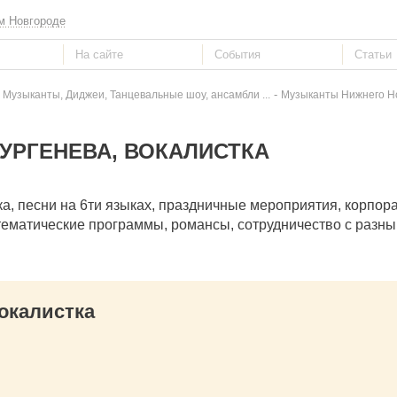
м Новгороде
-
 Музыканты, Диджеи, Танцевальные шоу, ансамбли ...
Музыканты Нижнего Н
ТУРГЕНЕВА, ВОКАЛИСТКА
а, песни на 6ти языках, праздничные мероприятия, корпор
 тематические программы, романсы, сотрудничество с разн
окалистка