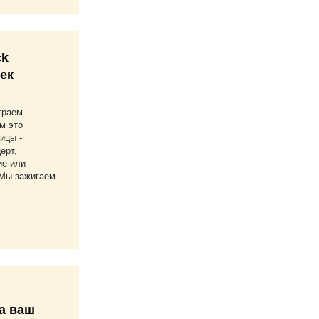
ck
жек
граем
м это
ицы -
ерт,
ие или
 Мы зажигаем
а ваш