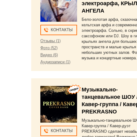
электроарфа, КРЫ
АНГЕЛА
Бело-золотая арфа, сказочн
кельтская арфа и современн
КОНТАКТЫ
электроарфа. Сольно, в скри
саксофоном или DJ. Шоу в ги
Отзывы (1)
крыльях ангела для больших
пространств и малые крылья
Фото (52)
небольших уютных залов. Ф
Видео (6)
музыка и концертные номера.
Аудиозаписи (1)
Музыкально-
танцевальное ШОУ 
Кавер-группа / Каве
PREKRASNO
Музыкально-танцевальное Ш
Кавер-группа / Кавер-дуэт
КОНТАКТЫ
PREKRASNO сделает незаб
любое торжество! Возможно 