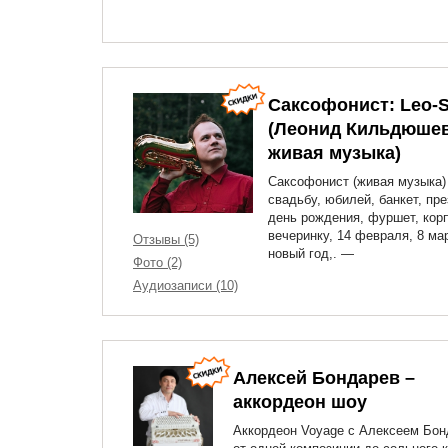
Саксофонист: Leo-
(Леонид Кильдюшев
живая музыка)
Саксофонист (живая музыка)
свадьбу, юбилей, банкет, пр
день рождения, фуршет, кор
вечеринку, 14 февраля, 8 ма
Отзывы (5)
новый год,. —
Фото (2)
Аудиозаписи (10)
Алексей Бондарев –
аккордеон шоу
Аккордеон Voyage с Алексеем Бо