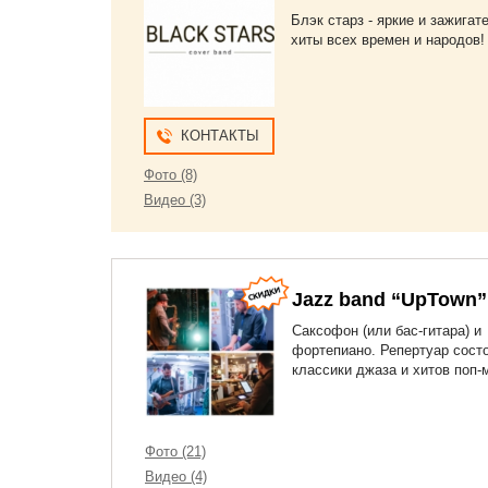
Блэк старз - яркие и зажига
хиты всех времен и народов!
КОНТАКТЫ
Фото (8)
Видео (3)
Jazz band “UpTown”
Саксофон (или бас-гитара) и
фортепиано. Репертуар состо
классики джаза и хитов поп-
Фото (21)
Видео (4)