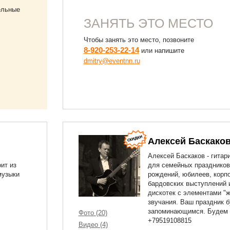
тельные
ЗАНЯТЬ ЭТО МЕСТО
Чтобы занять это место, позвоните
8-920-253-22-14
или напишите
dmitry@eventnn.ru
Алексей Баскако
Алексей Баскаков - гитар
ит из
для семейных праздников
музыки
рождений, юбилеев, корпо
бардовских выступлений 
дискотек с элементами "ж
звучания. Ваш праздник б
запоминающимся. Будем 
Фото (20)
+79519108815
Видео (4)