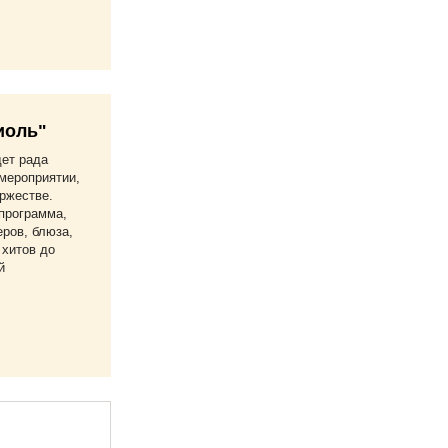
иоль"
дет рада
мероприятии,
ржестве.
программа,
еров, блюза,
 хитов до
й