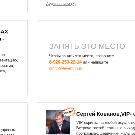
Аудиозаписи (3)
SAX
 -
ЗАНЯТЬ ЭТО МЕСТО
 на
Чтобы занять это место, позвоните
езентацию,
8-920-253-22-14
или напишите
поратив,
dmitry@eventnn.ru
рта,
Сергей Кованов,VIP- 
VIP-скрипка на любой вкус, сти
Встреча гостей, сольные выход
ндаревым
программах, девичники,мальчи