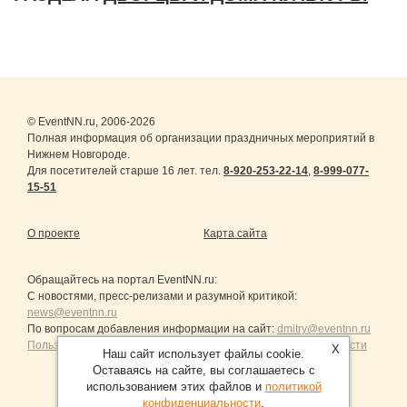
© EventNN.ru, 2006-2026
Полная информация об организации праздничных мероприятий в
Нижнем Новгороде.
Для посетителей старше 16 лет. тел.
8-920-253-22-14
,
8-999-077-
15-51
О проекте
Карта сайта
Обращайтесь на портал
EventNN.ru
:
С новостями, пресс-релизами и разумной критикой:
news@eventnn.ru
По вопросам добавления информации на сайт:
dmitry@eventnn.ru
Пользовательское Соглашение и политика конфиденциальности
X
Наш сайт использует файлы cookie.
Оставаясь на сайте, вы соглашаетесь с
использованием этих файлов и
политикой
конфиденциальности
.