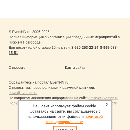
© EventNN.ru, 2006-2026
Полная информация об организации праздничных мероприятий в
Нижнем Новгороде.
Для посетителей старше 16 лет. тел.
8-920-253-22-14
,
8-999-077-
15-51
О проекте
Карта сайта
Обращайтесь на портал
EventNN.ru
:
С новостями, пресс-релизами и разумной критикой:
news@eventnn.ru
По вопросам добавления информации на сайт:
dmitry@eventnn.ru
Пользовательское Соглашение и политика конфиденциальности
X
Наш сайт использует файлы cookie.
Оставаясь на сайте, вы соглашаетесь с
использованием этих файлов и
политикой
конфиденциальности
.
Продвижение сайтов Санкт-Петербург