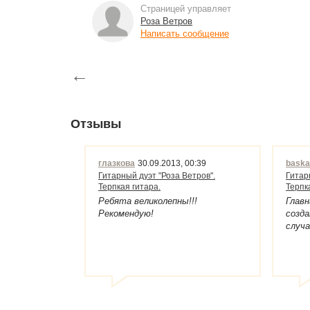
Страницей управляет
Роза Ветров
Написать сообщение
←
Отзывы
глазкова
30.09.2013, 00:39
baska
Гитарный дуэт "Роза Ветров".
Гитар
Терпкая гитара.
Терпк
Ребята великолепны!!!
Главн
Рекомендую!
созда
случа
буря
позит
они н
резу
грус
празд