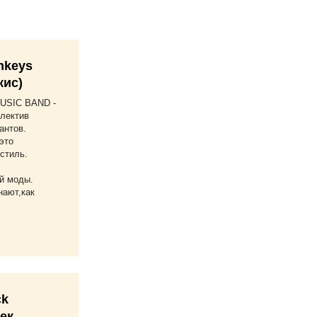
nkeys
кис)
USIC BAND -
лектив
антов.
это
стиль.
й моды.
ают,как
ck
жек