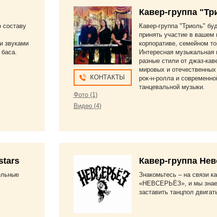
Кавер-группа "Тр
о составу
Кавер-группа "Триоль" бу
принять участие в вашем 
и звуками
корпоративе, семейном то
 баса.
Интересная музыкальная 
разные стили от джаз-кав
мировых и отечественных
КОНТАКТЫ
рок-н-ролла и современно
танцевальной музыки.
Фото (1)
Видео (4)
stars
Кавер-группа Нев
тельные
Знакомьтесь – на связи ка
«НЕВСЕРЬЁЗ», и мы знае
заставить танцпол двигат