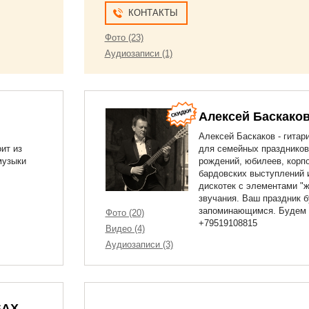
КОНТАКТЫ
Фото (23)
Аудиозаписи (1)
Алексей Баскако
Алексей Баскаков - гитар
ит из
для семейных праздников
музыки
рождений, юбилеев, корпо
бардовских выступлений 
дискотек с элементами "ж
звучания. Ваш праздник б
запоминающимся. Будем 
Фото (20)
+79519108815
Видео (4)
Аудиозаписи (3)
SAX