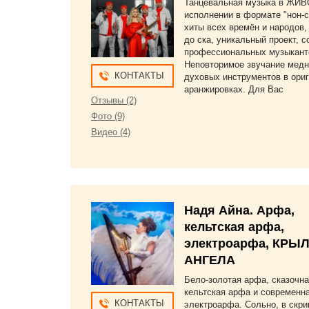
Танцевальная музыка в ЖИ
исполнении в формате "нон-с
хиты всех времён и народов,
до ска, уникальный проект, 
профессиональных музыкант
Неповторимое звучание мед
КОНТАКТЫ
духовых инструментов в ори
аранжировках. Для Вас
Отзывы (2)
Фото (9)
Видео (4)
Надя Айна. Арфа,
кельтская арфа,
электроарфа, КРЫ
АНГЕЛА
Бело-золотая арфа, сказочн
кельтская арфа и современн
КОНТАКТЫ
электроарфа. Сольно, в скри