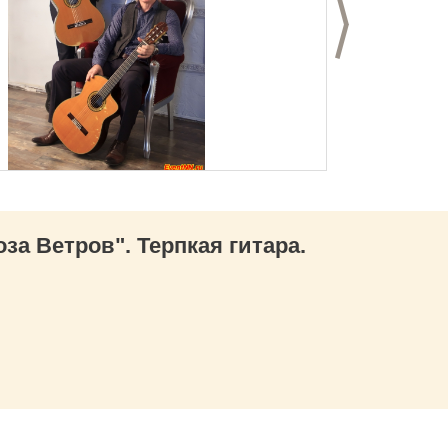
д
Следующий с
а Ветров". Терпкая гитара.