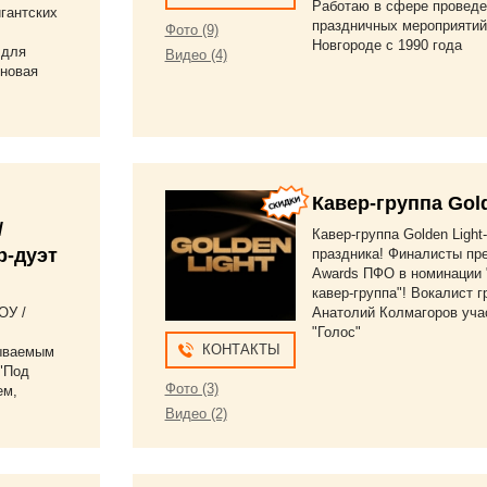
Работаю в сфере проведе
гантских
праздничных мероприятий
Фото (9)
Новгороде с 1990 года
 для
Видео (4)
оновая
Кавер-группа Gold
/
Кавер-группа Golden Light
р-дуэт
праздника! Финалисты пр
Awards ПФО в номинации
кавер-группа"! Вокалист 
ОУ /
Анатолий Колмагоров уча
"Голос"
КОНТАКТЫ
ываемым
"Под
Фото (3)
ем,
Видео (2)