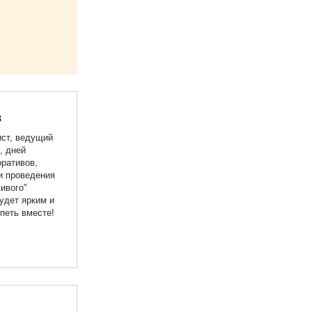
в
ист, ведущий
, дней
ративов,
и проведения
ивого"
удет ярким и
петь вместе!