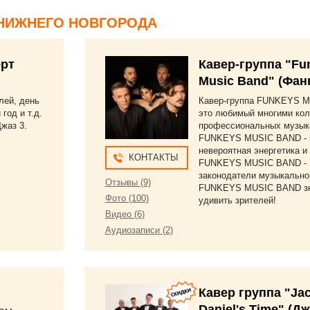
копрофессиональный
ктив с прекрасными
НИЖНЕГО НОВГОРОДА
кальными традициями!
я, БРАВО!!!
рт
Кавер-группа "Fu
Music Band" (Фан
лей, день
Кавер-группа FUNKEYS M
год и т.д.
это любимый многими кол
Джаз 3.
профессиональных музык
FUNKEYS MUSIC BAND - 
невероятная энергетика и 
КОНТАКТЫ
FUNKEYS MUSIC BAND -
законодатели музыкально
Отзывы (9)
FUNKEYS MUSIC BAND зн
Фото (100)
удивить зрителей!
Видео (6)
Аудиозаписи (2)
Кавер группа "Ja
Daniel's Time" (Д