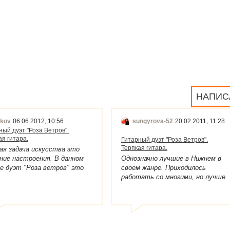
НАПИС
kov
06.06.2012, 10:56
sungyrova-52
20.02.2011, 11:28
ный дуэт "Роза Ветров".
ая гитара.
Гитарный дуэт "Роза Ветров".
Терпкая гитара.
ая задача искусства это
ние настроения. В данном
Однозначно лучшие в Нижнем в
е дуэт "Роза ветров" это
своем жанре. Приходилось
 эмоций и стопроцентный
работать со многими, но лучше
ив. Какое бы произведение
не слышала. Обожаю вас! Так
е играли, неизменным
держать!
льтатом будет или светлая
ть или искромётный вихрь
ничного состояния!