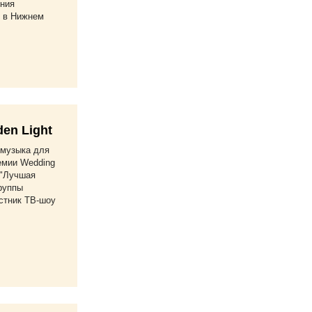
ния
 в Нижнем
en Light
-музыка для
емии Wedding
 "Лучшая
группы
стник ТВ-шоу