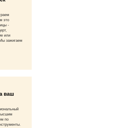
граем
м это
ицы -
ерт,
ие или
 Мы зажигаем
а ваш
сиональный
 высшим
ем по
нструменты.