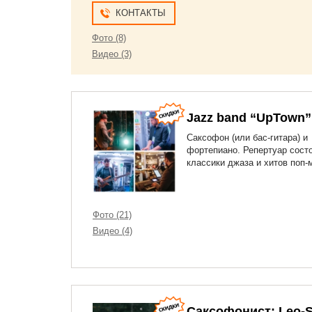
КОНТАКТЫ
Фото (8)
Видео (3)
Jazz band “UpTown”
Саксофон (или бас-гитара) и
фортепиано. Репертуар состо
классики джаза и хитов поп-
Фото (21)
Видео (4)
Саксофонист: Leo-