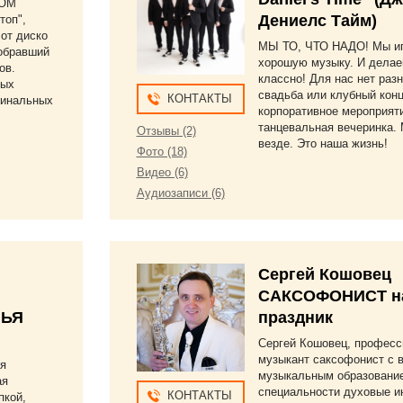
ВОМ
Дениелс Тайм)
топ",
 от диско
МЫ ТО, ЧТО НАДО! Мы и
собравший
хорошую музыку. И делае
ов.
классно! Для нас нет разн
ных
свадьба или клубный конц
КОНТАКТЫ
гинальных
корпоративное мероприят
танцевальная вечеринка.
Отзывы (2)
везде. Это наша жизнь!
Фото (18)
Видео (6)
Аудиозаписи (6)
Сергей Кошовец
САКСОФОНИСТ н
ЛЬЯ
праздник
Сергей Кошовец, профес
музыкант саксофонист с
ая
музыкальным образовани
ая
специальности духовые и
КОНТАКТЫ
пкой,