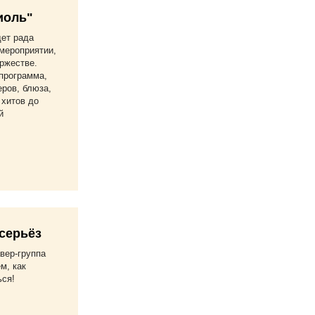
иоль"
дет рада
мероприятии,
ржестве.
программа,
еров, блюза,
 хитов до
й
серьёз
вер-группа
м, как
ься!