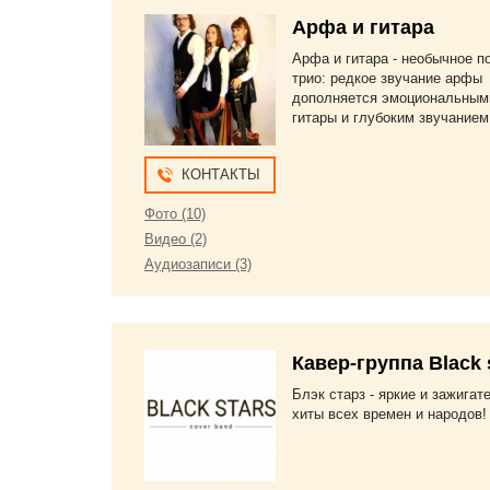
Арфа и гитара
Арфа и гитара - необычное п
трио: редкое звучание арфы
дополняется эмоциональным
гитары и глубоким звучанием
КОНТАКТЫ
Фото (10)
Видео (2)
Аудиозаписи (3)
Кавер-группа Black 
Блэк старз - яркие и зажига
хиты всех времен и народов!