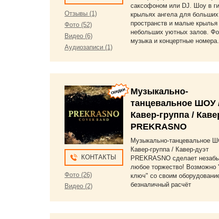
саксофоном или DJ. Шоу в ги
Отзывы (1)
крыльях ангела для больших
пространств и малые крылья
Фото (52)
небольших уютных залов. Ф
Видео (6)
музыка и концертные номера.
Аудиозаписи (1)
Музыкально-
танцевальное ШОУ 
Кавер-группа / Каве
PREKRASNO
Музыкально-танцевальное Ш
Кавер-группа / Кавер-дуэт
КОНТАКТЫ
PREKRASNO сделает незаб
любое торжество! Возможно 
Фото (26)
ключ" со своим оборудовани
безналичный расчёт
Видео (2)