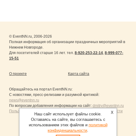
© EventNN.ru, 2006-2026
Полная информация об организации праздничных мероприятий в
Нижнем Новгороде.
Для посетителей старше 16 лет. тел.
8-920-253-22-14
,
8-999-077-
15-51
О проекте
Карта сайта
Обращайтесь на портал
EventNN.ru
:
С новостями, пресс-релизами и разумной критикой:
news@eventnn.ru
По вопросам добавления информации на сайт:
dmitry@eventnn.ru
Пользовательское Соглашение и политика конфиденциальности
X
Наш сайт использует файлы cookie.
Оставаясь на сайте, вы соглашаетесь с
использованием этих файлов и
политикой
конфиденциальности
.