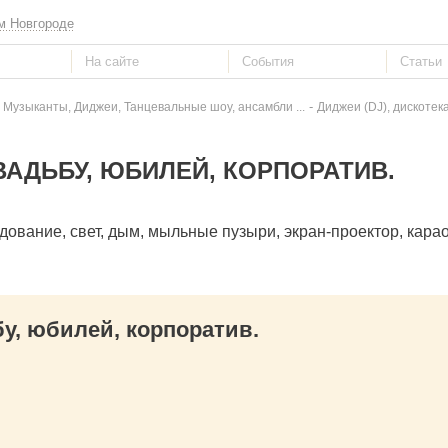
м Новгороде
-
 Музыканты, Диджеи, Танцевальные шоу, ансамбли ...
Диджеи (DJ), дискотек
ВАДЬБУ, ЮБИЛЕЙ, КОРПОРАТИВ.
ование, свет, дым, мыльные пузыри, экран-проектор, карао
, юбилей, корпоратив.