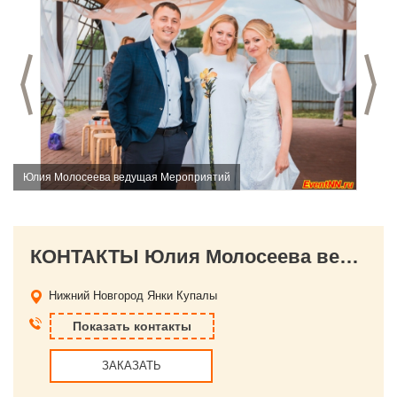
Предыдущий слайд
С
Юлия Молосеева ведущая Мероприятий
КОНТАКТЫ Юлия Молосеева ведущая Мероприятий
Нижний Новгород
Янки Купалы
Показать контакты
ЗАКАЗАТЬ