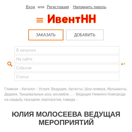
Вход
или
Регистрация
Напомнить пароль
ЗАКАЗАТЬ
ДОБАВИТЬ
-
-
Главная
Каталог
Услуги: Ведущие, Артисты, Шоу-номера, Музыканты,
-
Диджеи, Танцевальные шоу, ансамбли ...
Ведущие Нижнего Новгорода
-
на свадьбу, праздник, корпоратив, тамада
ЮЛИЯ МОЛОСЕЕВА ВЕДУЩАЯ
МЕРОПРИЯТИЙ