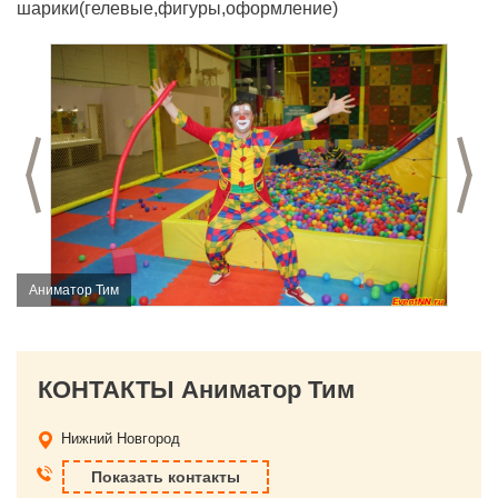
шарики(гелевые,фигуры,оформление)
Предыдущий слайд
С
Аниматор Тим
КОНТАКТЫ Аниматор Тим
Нижний Новгород
Показать контакты