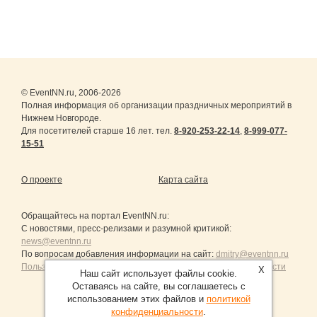
© EventNN.ru, 2006-2026
Полная информация об организации праздничных мероприятий в
Нижнем Новгороде.
Для посетителей старше 16 лет. тел.
8-920-253-22-14
,
8-999-077-
15-51
О проекте
Карта сайта
Обращайтесь на портал
EventNN.ru
:
С новостями, пресс-релизами и разумной критикой:
news@eventnn.ru
По вопросам добавления информации на сайт:
dmitry@eventnn.ru
Пользовательское Соглашение и политика конфиденциальности
X
Наш сайт использует файлы cookie.
Оставаясь на сайте, вы соглашаетесь с
использованием этих файлов и
политикой
конфиденциальности
.