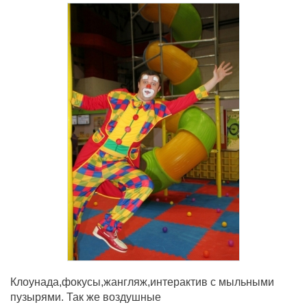
Клоунада,фокусы,жангляж,интерактив с мыльными
пузырями. Так же воздушные