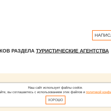
НАПИС
КОВ РАЗДЕЛА
ТУРИСТИЧЕСКИЕ АГЕНТСТВА
Обращайтесь на портал
Eve
О проекте
Наш сайт использует файлы cookie.
в Нижнем Новгороде.
С новостями, пресс-релизам
айте, вы соглашаетесь с использованием этих файлов и
политикой конф
Карта сайта
-15-51
По вопросам добавления ин
Пользовательское Соглашен
ХОРОШО