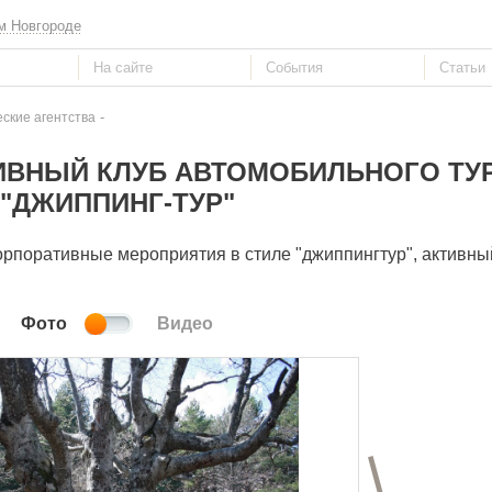
м Новгороде
-
еские агентства
ИВНЫЙ КЛУБ АВТОМОБИЛЬНОГО ТУ
"ДЖИППИНГ-ТУР"
орпоративные мероприятия в стиле "джиппингтур", активны
Фото
Видео