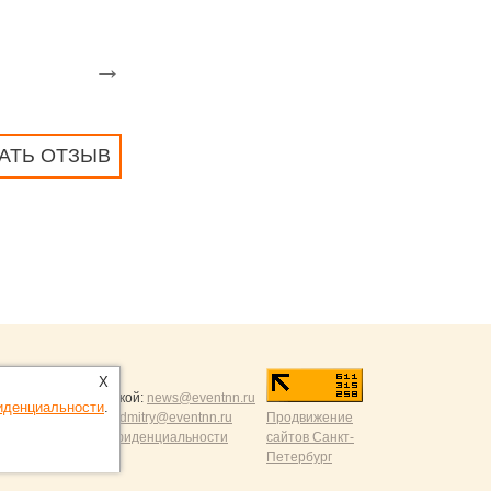
→
АТЬ ОТЗЫВ
ntNN.ru
:
X
и и разумной критикой:
news@eventnn.ru
иденциальности
.
формации на сайт:
dmitry@eventnn.ru
Продвижение
ие и политика конфиденциальности
сайтов Санкт-
Петербург