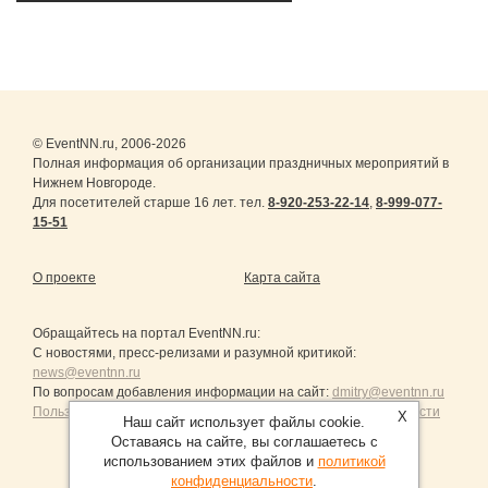
© EventNN.ru, 2006-2026
Полная информация об организации праздничных мероприятий в
Нижнем Новгороде.
Для посетителей старше 16 лет. тел.
8-920-253-22-14
,
8-999-077-
15-51
О проекте
Карта сайта
Обращайтесь на портал
EventNN.ru
:
С новостями, пресс-релизами и разумной критикой:
news@eventnn.ru
По вопросам добавления информации на сайт:
dmitry@eventnn.ru
Пользовательское Соглашение и политика конфиденциальности
X
Наш сайт использует файлы cookie.
Оставаясь на сайте, вы соглашаетесь с
использованием этих файлов и
политикой
конфиденциальности
.