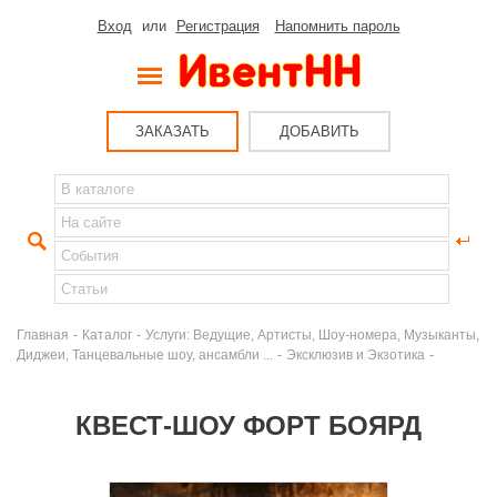
Вход
или
Регистрация
Напомнить пароль
ЗАКАЗАТЬ
ДОБАВИТЬ
-
-
Главная
Каталог
Услуги: Ведущие, Артисты, Шоу-номера, Музыканты,
-
-
Диджеи, Танцевальные шоу, ансамбли ...
Эксклюзив и Экзотика
КВЕСТ-ШОУ ФОРТ БОЯРД