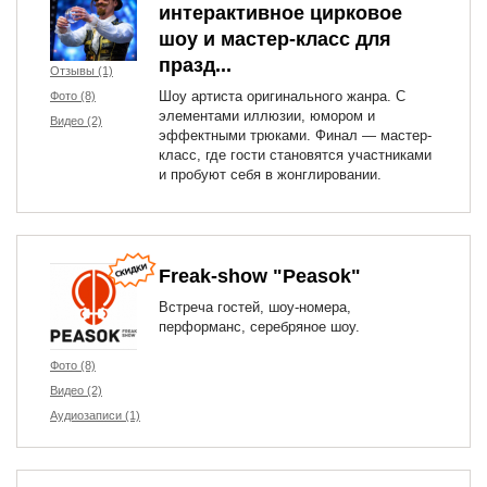
интерактивное цирковое
шоу и мастер-класс для
празд...
Отзывы (1)
Шоу артиста оригинального жанра. С
Фото (8)
элементами иллюзии, юмором и
Видео (2)
эффектными трюками. Финал — мастер-
класс, где гости становятся участниками
и пробуют себя в жонглировании.
Freak-show "Peasok"
Встреча гостей, шоу-номера,
перформанс, серебряное шоу.
Фото (8)
Видео (2)
Аудиозаписи (1)