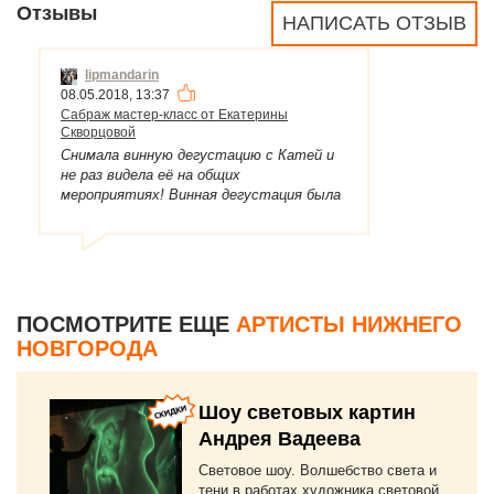
Отзывы
НАПИСАТЬ ОТЗЫВ
lipmandarin
08.05.2018, 13:37
Сабраж мастер-класс от Екатерины
Скворцовой
Снимала винную дегустацию с Катей и
не раз видела её на общих
мероприятиях! Винная дегустация была
для IT компании, примерно человек на 15
в честь Нового Года. Катя рассказывала
про разные вина, которые поочередно
наливались всем гостям. Даже я в той
дегустации почерпнула новое — узнала
про айс вайн. А ещё Катя делает
ПОСМОТРИТЕ ЕЩЕ
АРТИСТЫ НИЖНЕГО
классный сабраж — очень увлекательно
НОВГОРОДА
и впечатляюще выглядит. Главное,
успеть сфотографировать!
Шоу световых картин
Андрея Вадеева
Световое шоу. Волшебство света и
тени в работах художника световой