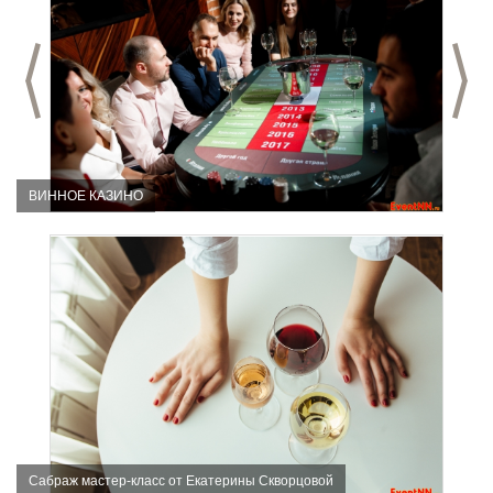
Предыдущий слайд
С
ВИННОЕ КАЗИНО
Сабраж мастер-класс от Екатерины Скворцовой