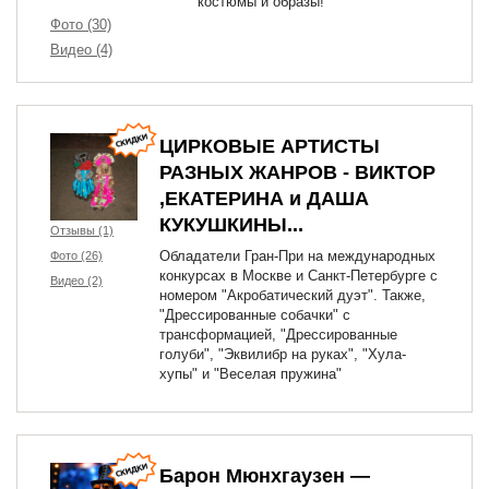
костюмы и образы!
Фото (30)
Видео (4)
ЦИРКОВЫЕ АРТИСТЫ
РАЗНЫХ ЖАНРОВ - ВИКТОР
,ЕКАТЕРИНА и ДАША
КУКУШКИНЫ...
Отзывы (1)
Обладатели Гран-При на международных
Фото (26)
конкурсах в Москве и Санкт-Петербурге с
Видео (2)
номером "Акробатический дуэт". Также,
"Дрессированные собачки" с
трансформацией, "Дрессированные
голуби", "Эквилибр на руках", "Хула-
хупы" и "Веселая пружина"
Барон Мюнхгаузен —