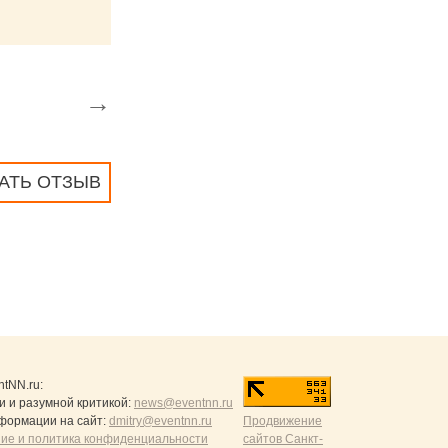
→
АТЬ ОТЗЫВ
ntNN.ru
:
и и разумной критикой:
news@eventnn.ru
формации на сайт:
dmitry@eventnn.ru
Продвижение
ие и политика конфиденциальности
сайтов Санкт-