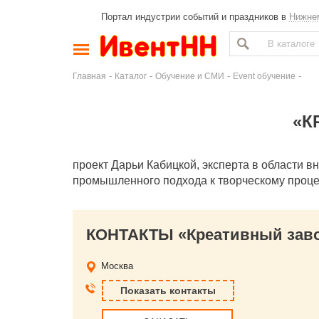
Портал индустрии событий и праздников в
Нижне
-
-
-
-
Главная
Каталог
Обучение и СМИ
Event обучение
«К
проект Дарьи Кабицкой, эксперта в области 
промышленного подхода к творческому проце
КОНТАКТЫ «Креативный зав
Москва
Показать контакты