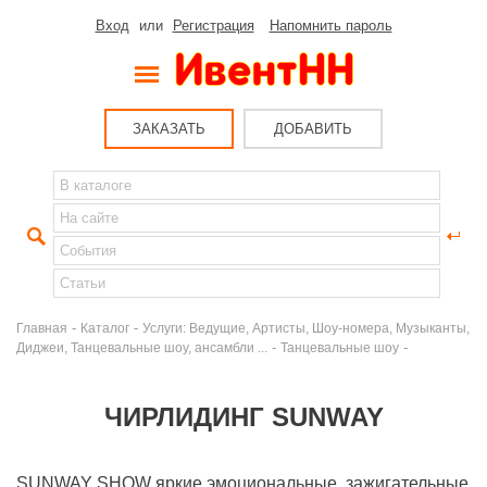
Вход
или
Регистрация
Напомнить пароль
ЗАКАЗАТЬ
ДОБАВИТЬ
-
-
Главная
Каталог
Услуги: Ведущие, Артисты, Шоу-номера, Музыканты,
-
-
Диджеи, Танцевальные шоу, ансамбли ...
Танцевальные шоу
ЧИРЛИДИНГ SUNWAY
SUNWAY SHOW яркие,эмоциональные, зажигательные