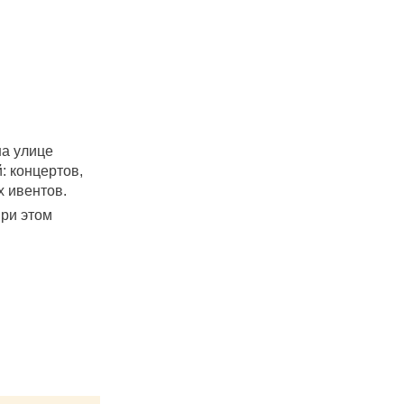
на улице
: концертов,
х ивентов.
при этом