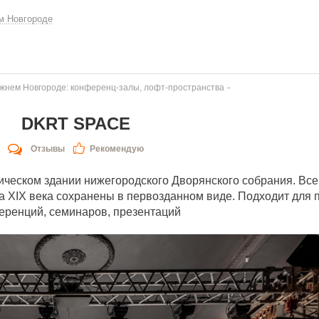
м Новгороде
-
ижнем Новгороде: конференц-залы, лофт-пространства
DKRT SPACE
Отзывы
Рекомендую
ическом здании нижегородского Дворянского собрания. Вс
на XIX века сохранены в первозданном виде. Подходит для
еренций, семинаров, презентаций