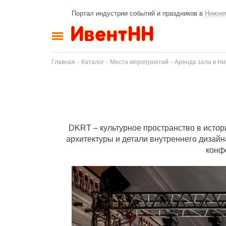
Портал индустрии событий и праздников в
Нижне
-
-
-
Главная
Каталог
Места мероприятий
Аренда зала в Н
DKRT – культурное пространство в истор
архитектуры и детали внутреннего дизай
конф