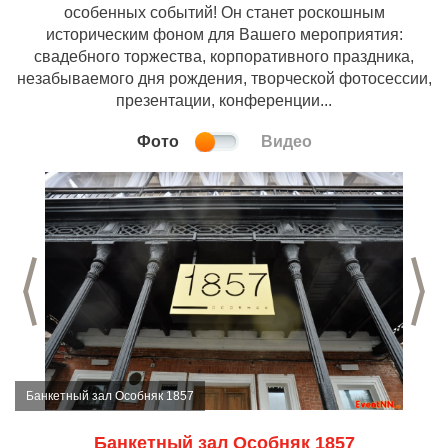
особенных событий! Он станет роскошным
историческим фоном для Вашего мероприятия:
свадебного торжества, корпоративного праздника,
незабываемого дня рождения, творческой фотосессии,
презентации, конференции...
Фото
Видео
Предыдущий слайд
С
Банкетный зал Особняк 1857
Банкетный зал Особняк 1857