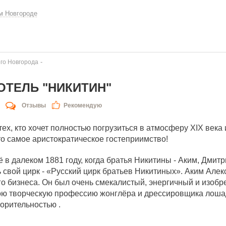
м Новгороде
-
го Новгорода
ОТЕЛЬ "НИКИТИН"
Отзывы
Рекомендую
ех, кто хочет полностью погрузиться в атмосферу XIX века 
то самое аристократическое гостеприимство!
в далеком 1881 году, когда братья Никитины - Аким, Дмитри
 свой цирк - «Русский цирк братьев Никитиных». Аким Алек
го бизнеса. Он был очень смекалистый, энергичный и изобр
ою творческую профессию жонглёра и дрессировщика лоша
орительностью .