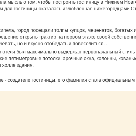
а мысль о том, чтобы построить гостиницу в Нижнем Новг
м для гостиницы оказалась излюбленная нижегородцами Ст
кипела, город посещали толпы купцов, меценатов, богатых 
ешение открыть трактир на первом этаже своей собственн
евать, но и вкусно отобедать и повеселиться. .
го отеля был максимально выдержан первоначальный стиль 
ие пятиметровые потолки, арочные окна, колонны, кованы
 холле здания.
е - создателе гостиницы, его фамилия стала официальным