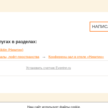
НАПИС
угах в разделах:
kitin (Никитин)
→
залы, лофт-пространства
Конференц-зал в отеле «Никитин»
Установить счетчик Eventnn.ru
Обращайтесь на портал
Eve
О проекте
Наш сайт использует файлы cookie.