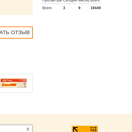
Просмотры
Сегодня
Месяц
Всего
Всего
3
9
19449
АТЬ ОТЗЫВ
ntNN.ru
:
X