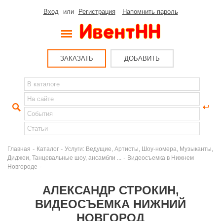
Вход
или
Регистрация
Напомнить пароль
ЗАКАЗАТЬ
ДОБАВИТЬ
-
-
Главная
Каталог
Услуги: Ведущие, Артисты, Шоу-номера, Музыканты,
-
Диджеи, Танцевальные шоу, ансамбли ...
Видеосъемка в Нижнем
-
Новгороде
АЛЕКСАНДР СТРОКИН,
ВИДЕОСЪЕМКА НИЖНИЙ
НОВГОРОД