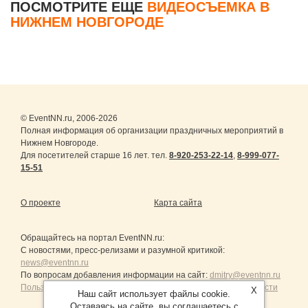
ПОСМОТРИТЕ ЕЩЕ
ВИДЕОСЪЕМКА В
НИЖНЕМ НОВГОРОДЕ
© EventNN.ru, 2006-2026
Полная информация об организации праздничных мероприятий в
Нижнем Новгороде.
Для посетителей старше 16 лет. тел.
8-920-253-22-14
,
8-999-077-
15-51
О проекте
Карта сайта
Обращайтесь на портал
EventNN.ru
:
С новостями, пресс-релизами и разумной критикой:
news@eventnn.ru
По вопросам добавления информации на сайт:
dmitry@eventnn.ru
Пользовательское Соглашение и политика конфиденциальности
X
Наш сайт использует файлы cookie.
Оставаясь на сайте, вы соглашаетесь с