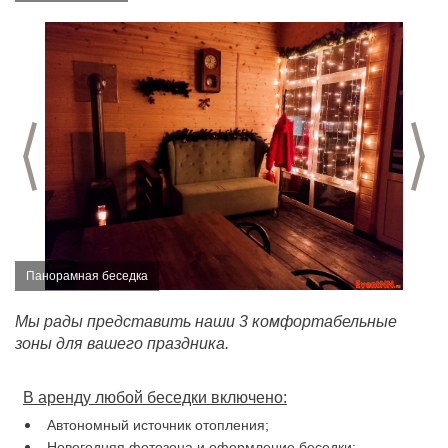
Предыдущий слайд
С
Панорамная беседка
Мы рады представить наши 3 комфортабельные
зоны для вашего праздника.
В аренду любой беседки включено:
Автономный источник отопления;
Новогодняя фотозона и оформление беседки;