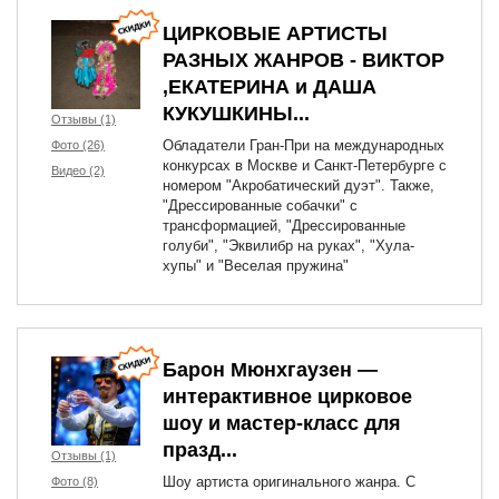
ЦИРКОВЫЕ АРТИСТЫ
РАЗНЫХ ЖАНРОВ - ВИКТОР
,ЕКАТЕРИНА и ДАША
КУКУШКИНЫ...
Отзывы (1)
Обладатели Гран-При на международных
Фото (26)
конкурсах в Москве и Санкт-Петербурге с
Видео (2)
номером "Акробатический дуэт". Также,
"Дрессированные собачки" с
трансформацией, "Дрессированные
голуби", "Эквилибр на руках", "Хула-
хупы" и "Веселая пружина"
Барон Мюнхгаузен —
интерактивное цирковое
шоу и мастер-класс для
празд...
Отзывы (1)
Шоу артиста оригинального жанра. С
Фото (8)