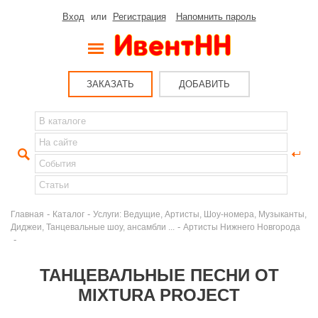
Вход
или
Регистрация
Напомнить пароль
ЗАКАЗАТЬ
ДОБАВИТЬ
-
-
Главная
Каталог
Услуги: Ведущие, Артисты, Шоу-номера, Музыканты,
-
Диджеи, Танцевальные шоу, ансамбли ...
Артисты Нижнего Новгорода
-
ТАНЦЕВАЛЬНЫЕ ПЕСНИ ОТ
MIXTURA PROJECT