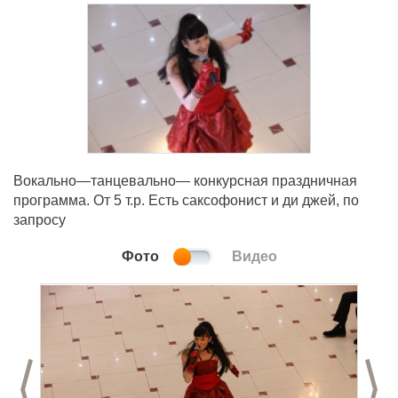
Вокально—танцевально— конкурсная праздничная
программа. От 5 т.р. Есть саксофонист и ди джей, по
запросу
Фото
Видео
Предыдущий слайд
С