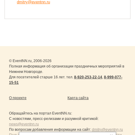
dmitry@eventnn.ru
© EventNN.ru, 2006-2026
Полная информация об организации праздничных мероприятий в
Нижнем Новгороде.
Для посетителей старше 16 лет. тел.
8-920-253-22-14
,
8-999-077-
15-51
О проекте
Карта сайта
Обращайтесь на портал
EventNN.ru
:
С новостями, пресс-релизами и разумной критикой:
news@eventnn.ru
По вопросам добавления информации на сайт:
dmitry@eventnn.ru
Пользовательское Соглашение и политика конфиденциальности