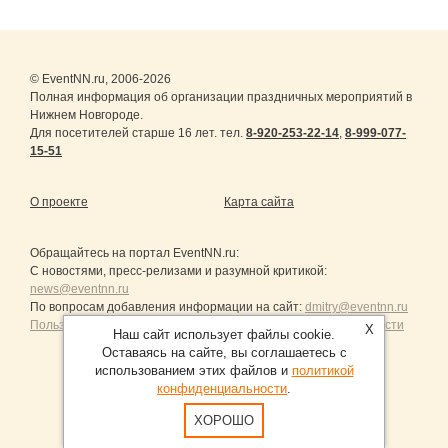
© EventNN.ru, 2006-2026
Полная информация об организации праздничных мероприятий в
Нижнем Новгороде.
Для посетителей старше 16 лет. тел.
8-920-253-22-14
,
8-999-077-
15-51
О проекте
Карта сайта
Обращайтесь на портал
EventNN.ru
:
С новостями, пресс-релизами и разумной критикой:
news@eventnn.ru
По вопросам добавления информации на сайт:
dmitry@eventnn.ru
Пользовательское Соглашение и политика конфиденциальности
X
Наш сайт использует файлы cookie.
Оставаясь на сайте, вы соглашаетесь с
использованием этих файлов и
политикой
конфиденциальности
.
Продвижение сайтов Санкт-Петербург
ХОРОШО