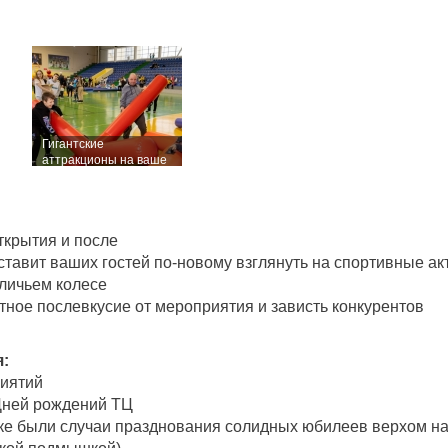
Гигантские
аттракционы на ваше
мероприятие
ткрытия и после
ставит ваших гостей по-новому взглянуть на спортивные ак
еличьем колесе
тное послевкусие от мероприятия и зависть конкурентов
:
риятий
 Дней рождений ТЦ
тике были случаи празднования солидных юбилеев верхом на