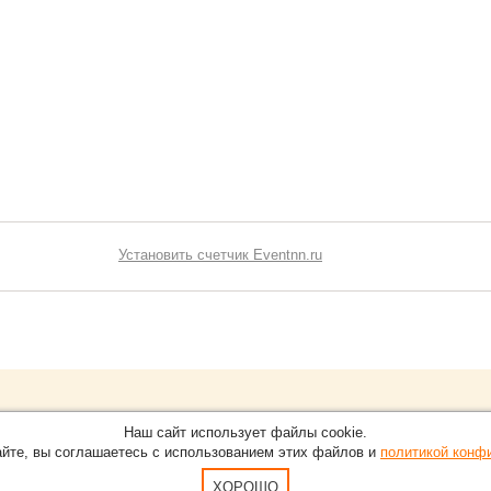
Установить счетчик Eventnn.ru
Обращайтесь на портал
Eve
О проекте
Наш сайт использует файлы cookie.
в Нижнем Новгороде.
С новостями, пресс-релизам
айте, вы соглашаетесь с использованием этих файлов и
политикой конф
Карта сайта
-15-51
По вопросам добавления ин
Пользовательское Соглашен
ХОРОШО