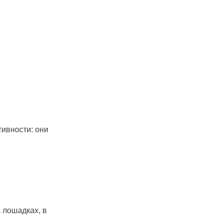
тивности: они
 лошадках, в