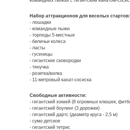
командных лыжах с гигантским канатом-соси
Набор аттракционов для веселых стартов
- лошадки
- командные лыжи
- торпеды 5-местные
- беличьи колеса
- ласты
- гусеницы
- гигантские сковородки
- тянучка
- розетка/вилка
- 11-метровый канат-сосиска
Свободные активности:
- гигантский хоккей (8 огромных клюшек, фитб
- гигантский боулинг (3 дорожки)
- гигантский дартс (диаметр круга - 2,5 м)
- сумо детское
- гигантский тетрис