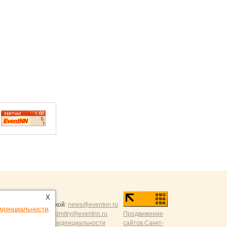
ntNN.ru
:
X
и и разумной критикой:
news@eventnn.ru
иденциальности
.
формации на сайт:
dmitry@eventnn.ru
Продвижение
ие и политика конфиденциальности
сайтов Санкт-