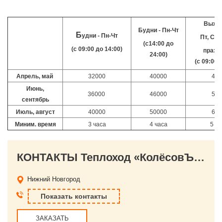
Выхо
Будни - Пн-Чт
Б
удни - Пн-Чт
Пт, Сб,
(с14:00 до
(с 09:00 до 14:00)
праздн
24:00)
(c 09:00 
Апрель, май
32000
40000
480
Июнь,
36000
46000
540
сентябрь
Июль, август
40000
50000
600
Миним. время
3 часа
4 часа
5 ча
КОНТАКТЫ Теплоход «КолёсовЪ» в Нижнем Новгороде
Нижний Новгород
Показать контакты
ЗАКАЗАТЬ