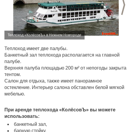
С
Теплоход «КолёсовЪ» в Нижнем Новгороде
Теплоход имеет две палубы.
Банкетный зал теплохода располагается на главной
палубе.
Верхняя палуба площадью 200 м² от непогоды закрыта
тентом.
Салон для отдыха, также имеет панорамное
остекление. Интерьер салона обставлен белой мягкой
мебелью.
При аренде теплохода «КолёсовЪ» вы можете
использовать:
банкетный зал,
барную стойку,