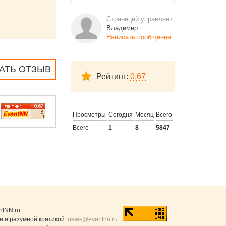
Страницей управляет
Владимир
Написать сообщение
АТЬ ОТЗЫВ
Рейтинг:
0.67
Просмотры
Сегодня
Месяц
Всего
Всего
1
8
5847
ntNN.ru
:
и и разумной критикой:
news@eventnn.ru