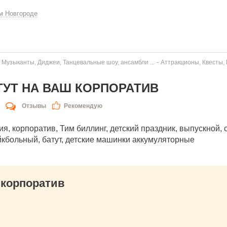
м Новгороде
-
 Музыканты, Диджеи, Танцевальные шоу, ансамбли ...
Аттракционы, Квесты,
АТУТ НА ВАШ КОРПОРАТИВ
Отзывы
Рекомендую
 корпоратив, Тим биллинг, детский праздник, выпускной, св
йкбольный, батут, детские машинки аккумуляторные
 корпоратив