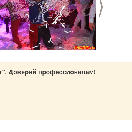
д
Следующий с
". Доверяй профессионалам!