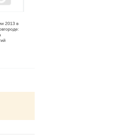
10.06.2013
09.06.2012
ии 2013 в
Чем удивит
День России- 2012 в
вгороде:
нижегородцев День
Нижнем Новгороде
а
России 2013?
(программа
тий
мероприятий)