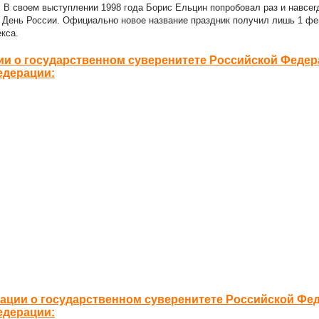
 В своем выступлении 1998 года Борис Ельцин попробовал раз и навсег
к День России. Официально новое название праздник получил лишь 1 фе
кса.
ии о государственном суверенитете Российской Феде
едерации:
ации о государственном суверенитете Российской Фе
едерации: