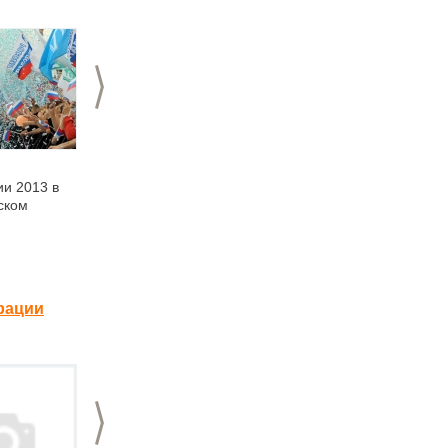
>
11.06.2013
11.06.2013
ии 2013 в
Развлекательная
Нижегородская
ском
программа в Парке
команда "Больших
Победы в День
танцев" выступит на
России
Дне России в Нижнем
Новгороде
рации
>