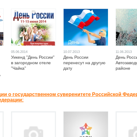
05.06.2014
10.07.2013
11.06.2013
Уикенд "День России"
День России
День Росс
в загородном отеле
перенесут на другую
Автозавод
"Чайка"
дату
районе
д
ции о государственном суверенитете Российской Феде
едерации: