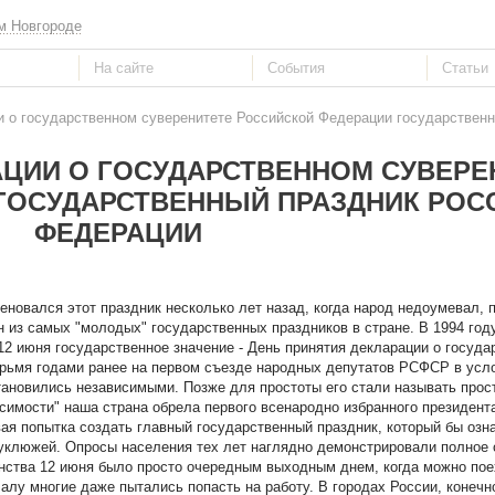
м Новгороде
и о государственном суверенитете Российской Федерации государствен
АЦИИ О ГОСУДАРСТВЕННОМ СУВЕРЕ
ГОСУДАРСТВЕННЫЙ ПРАЗДНИК РОС
ФЕДЕРАЦИИ
еновался этот праздник несколько лет назад, когда народ недоумевал, п
ин из самых "молодых" государственных праздников в стране. В 1994 год
12 июня государственное значение - День принятия декларации о госуда
рьмя годами ранее на первом съезде народных депутатов РСФСР в усло
тановились независимыми. Позже для простоты его стали называть прос
исимости" наша страна обрела первого всенародно избранного президент
вая попытка создать главный государственный праздник, который бы оз
еуклюжей. Опросы населения тех лет наглядно демонстрировали полное 
инства 12 июня было просто очередным выходным днем, когда можно пое
чалу многие даже пытались попасть на работу. В городах России, конечн