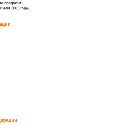
да прекратить
враля 2002 года,
рации
дерации