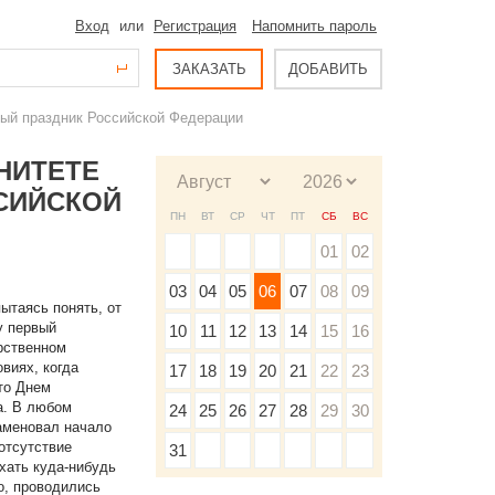
Вход
или
Регистрация
Напомнить пароль
ЗАКАЗАТЬ
ДОБАВИТЬ
ный праздник Российской Федерации
НИТЕТЕ
СИЙСКОЙ
ПН
ВТ
СР
ЧТ
ПТ
СБ
ВС
01
02
03
04
05
06
07
08
09
ытаясь понять, от
у первый
10
11
12
13
14
15
16
рственном
виях, когда
17
18
19
20
21
22
23
то Днем
а. В любом
24
25
26
27
28
29
30
наменовал начало
отсутствие
31
хать куда-нибудь
о, проводились