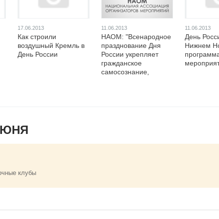
17.06.2013
11.06.2013
11.06.2013
Как строили
НАОМ: "Всенародное
День Росс
воздушный Кремль в
празднование Дня
Нижнем Но
День России
России укрепляет
программ
гражданское
мероприя
самосознание,
необходимое
обществу для
успешного развития"
ИЮНЯ
очные клубы