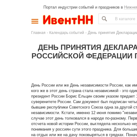
Портал индустрии событий и праздников в
Нижне
-
- День принятия Деклараци
Главная
Календарь событий
ДЕНЬ ПРИНЯТИЯ ДЕКЛАР
РОССИЙСКОЙ ФЕДЕРАЦИИ 
День России или же День независимости России, как им
кого же в этот день страна стала независимой - это од
президент России Борис Ельцин своим указом придает 
суверенитете России. Сам документ был подписан четы
бывшие республики Советского Союза одна за другой с
независимости. Кстати, именно 12 июня помимо "незав
случае этот день толковался в народе по-разному. Пер
отсчета новой истории России, выглядела несколько н
понимания у россиян сути этого праздника. Для больш
на отдых или же на дачу поковыряться в грядках. Пона