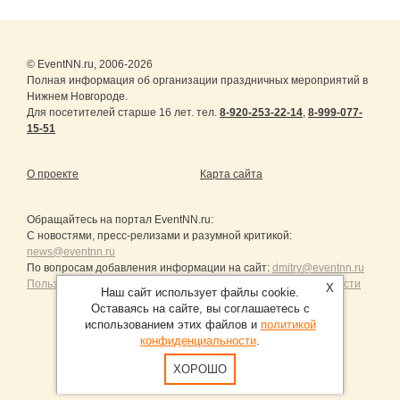
© EventNN.ru, 2006-2026
Полная информация об организации праздничных мероприятий в
Нижнем Новгороде.
Для посетителей старше 16 лет. тел.
8-920-253-22-14
,
8-999-077-
15-51
О проекте
Карта сайта
Обращайтесь на портал
EventNN.ru
:
С новостями, пресс-релизами и разумной критикой:
news@eventnn.ru
По вопросам добавления информации на сайт:
dmitry@eventnn.ru
Пользовательское Соглашение и политика конфиденциальности
X
Наш сайт использует файлы cookie.
Оставаясь на сайте, вы соглашаетесь с
использованием этих файлов и
политикой
конфиденциальности
.
Продвижение сайтов Санкт-Петербург
ХОРОШО