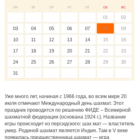
ПН
ВТ
СР
ЧТ
ПТ
СБ
ВС
01
02
03
04
05
06
07
08
09
10
11
12
13
14
15
16
17
18
19
20
21
22
23
24
25
26
27
28
29
30
31
Уже много лет, начиная с 1966 года, во всем мире 20
июля отмечают Международный день шахмат. Этот
праздник проводится по решению ФИДЕ – Всемирной
шахматной федерации (основана 1924 г.). Название
игры происходит из персидского: шах мат — властитель
умер. Родиной шахмат является Индия. Там в V веке
появилась предшественница шахмат — игра