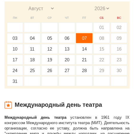
ПН
ВТ
СР
ЧТ
ПТ
СБ
ВС
01
02
03
04
05
06
07
08
09
10
11
12
13
14
15
16
17
18
19
20
21
22
23
24
25
26
27
28
29
30
31
Международный день театра
Международный день театра
установлен в 1961 году IX
конгрессом Международного института театра (МИТ). Деятельность
организации, согласно ее уставу, должна быть направлена на
"укрепление мира и дружбы между народами, на расширение