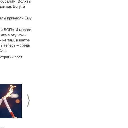
Иерусалим. Волхвы
ан как Богу, а
гелы принесли Ему
ми БОГ!» И многое
что в эту ночь
 не там, в шатре
сь теперь – средь
ОГ!
строгий пост.
>
02.01.2014
31.12.2013