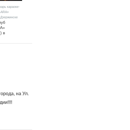
арь караоке-
РОЖДЕСТВЕНСКИЕ
Вечеринки в январе в сети
GARA»
ВСТРЕЧИ@CENTRAL BAR
пивных ресторанов
в Дзержинске
(Централ бар)
"КабанчикЪ"
луб
Рождественские
Расписание
A»
встречи в Central bar
концертов в пивных
) в
ресторанах
е
"КабанчикЪ" в январе
т гостей на
ия в
рода, на Ул.
ии!!!!