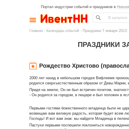
Портал индустрии событий и праздников в
Нижне
-
- Праздники 7 января 2013:
Главная
Календарь событий
ПРАЗДНИКИ ЗА
Рождество Христово (правосл
2000 лет назад в небольшом городке Вифлееме произо
родился сверхъестественным образом от Девы Марии, к
Придя на землю, Он не был встречен почетом, знатност
- Он родился за городом, в пещере и был положен в яс
Первыми гостями божественного младенца были не цари
возвещаю вам великую радость, которая будет всем лю
Господь! И вот вам знак: вы найдете Младенца в пелена
Пастухи первыми поспешили поклониться новорожденно