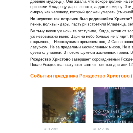
древние мудрецы). Они ждали, что вскоре должен нa з
принесли Младенцу дары: золото, ладан и смирну. Эти 
смирну как человеку, который должен умереть (смирно
Но неужели так встречен был родившийся Христос?
пение, волхвы - дары, пастыри встретили Младенца, з
Во тьму веков уж ночь та отступила, Когда, устав от з
уж невозможно ныне: Цари на небо больше не глядят, И 
открылось, - Несокрушимо временем оно, И Слово вновь
лазурном, Не за пределами бесчисленных миров, Не в з
суеты случайной, В потоке шумном жизненных тревог. 
Рождество
Христово
завершает сорокадневный Рождест
После Рождества наступают святки - святые дни или 12
События праздника Рождество Христово (
13.01.2016
31.12.2015