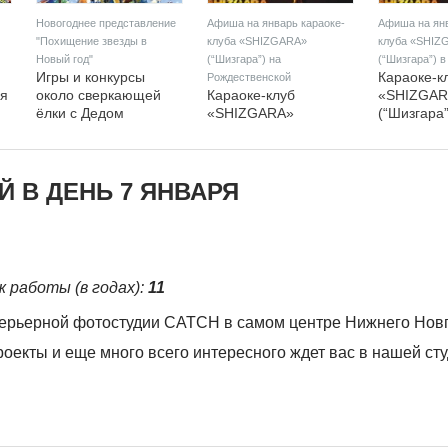
Новогоднее представление
Афиша на январь караоке-
Афиша на янв
"Похищение звезды в
клуба «SHIZGARA»
клуба «SHIZ
Новый год"
(“Шизгара”) на
(“Шизгара”) 
Игры и конкурсы
Караоке-к
Рождественской
ая
около сверкающей
Караоке-клуб
«SHIZGAR
ёлки с Дедом
«SHIZGARA»
(“Шизгара”
Морозом и
(“Шизгара”) на
Дзержинск
Снегурочкой ждут
Рождественской
приглашае
ребятишек на
представляет план
мероприят
новогоднем
мероприятий на
январе
 В ДЕНЬ 7 ЯНВАРЯ
представлении
январь.
"Похищение звезды в
Новый год".
ж работы (в годах):
11
терьерной фотостудии CATCH в самом центре Нижнего Новго
екты и еще много всего интересного ждет вас в нашей студ