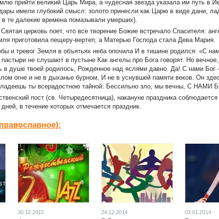
емлю прийти великий Царь Мира, а чудесная звезда указала им путь в 
дары имели глубокий смысл: золото принесли как Царю в виде дани, лад
й в те далекие времена помазывали умерших).
Святая церковь поет, что все творение Божие встречало Спасителя: ан
емля приготовила пещеру-вертеп, а Матерью Господа стала Дева Мария.
лобы и тревог Земля в объятьях неба опочила И в тишине родился: «С на
пастыри не слушают в пустыне Как ангелы про Бога говорят. Но вечное, 
 в душе твоей родилось, Рожденное над яслями давно. Да! С нами Бог –
лом огне и не в дыханье бурном, И не в уснувшей памяти веков. Он зде
Владеешь ты всерадостною тайной: Бессильно зло, мы вечны, С НАМИ Б
венский пост (св. Четыредесятница), накануне праздника соблюдается 
 дней, в течение которых отмечается праздник.
православное):
30.12.2015
24.12.2014
03.01.2014