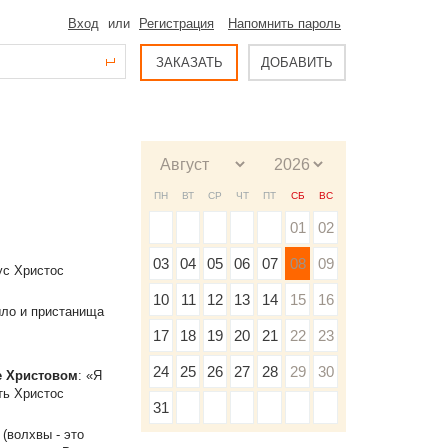
Вход
или
Регистрация
Напомнить пароль
ЗАКАЗАТЬ
ДОБАВИТЬ
ПН
ВТ
СР
ЧТ
ПТ
СБ
ВС
01
02
03
04
05
06
07
08
09
ус Христос
10
11
12
13
14
15
16
ыло и пристанища
17
18
19
20
21
22
23
24
25
26
27
28
29
30
е Христовом
: «Я
ть Христос
31
(волхвы - это