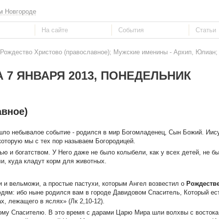
м Новгороде
 Рождество Христово (православное); Мужские именины - Архип, Юлиан;
 7 ЯНВАРЯ 2013, ПОНЕДЕЛЬНИК
авное)
шло небывалое событие - родился в мир Богомладенец, Сын Божий. Иис
оторую мы с тех пор называем Богородицей.
ью и богатством. У Него даже не было колыбели, как у всех детей, не б
ли, куда кладут корм для животных.
 и вельможи, а простые пастухи, которым Ангел возвестил о
Рождеств
дям: ибо ныне родился вам в городе Давидовом Спаситель, Который ес
х, лежащего в яслях» (Лк 2,10-12).
му Спасителю. В это время с дарами Царю Мира шли волхвы с востока 