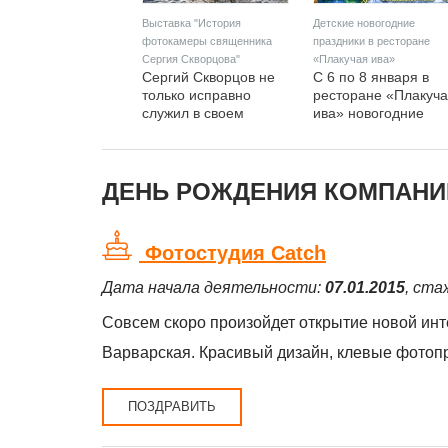
Выставка "История
Детские новогодние
фотокамеры священника
праздники в ресторане
Сергия Скворцова"
«Плакучая ива»
Сергий Скворцов не
С 6 по 8 января в
только исправно
ресторане «Плакуч
служил в своем
ива» новогодние
приходе, но и обучал
представления «В
фотографии
гостях у деда
крестьянских
Мороза».
детишек. Жители
ДЕНЬ РОЖДЕНИЯ КОМПАНИЙ
села Сокольского
любили отца Сергия.
Фотостудия Catch
Дата начала деятельности:
07.01.2015
, ста
Совсем скоро произойдет открытие новой ин
Варварская. Красивый дизайн, клевые фотопро
ПОЗДРАВИТЬ