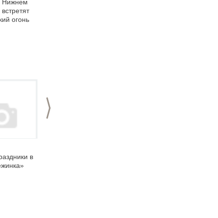
в Нижнем
В Художественном
Благотворительный
 встретят
музее пройдет
Рождественский
ий огонь
фестиваль песочной
Базар пройдет в
анимации
Нижнем Новгороде
>
09.01.2008
29.12.2007
аздники в
Январские праздники
Новогодние гуляния в
ежинка»
Нижнем Новгороде
2008