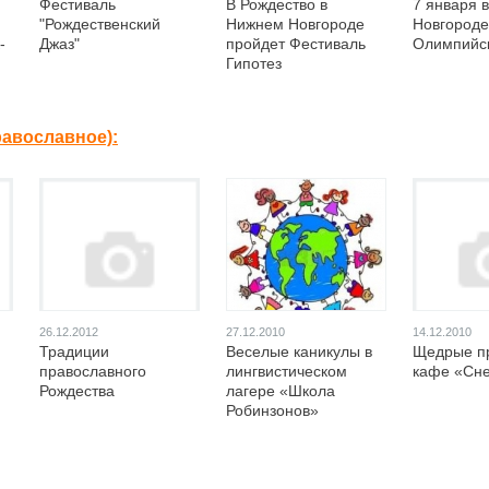
Фестиваль
В Рождество в
7 января 
"Рождественский
Нижнем Новгороде
Новгороде
-
Джаз"
пройдет Фестиваль
Олимпийск
Гипотез
равославное):
26.12.2012
27.12.2010
14.12.2010
Традиции
Веселые каникулы в
Щедрые пр
православного
лингвистическом
кафе «Сн
Рождества
лагере «Школа
Робинзонов»