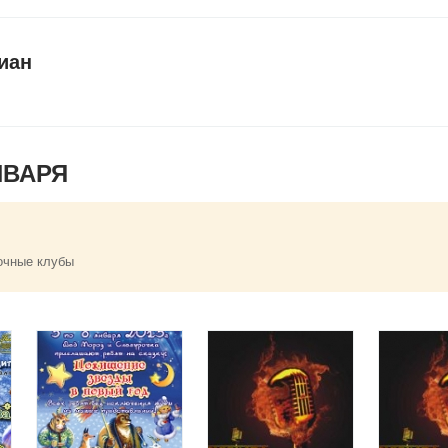
иан
НВАРЯ
очные клубы