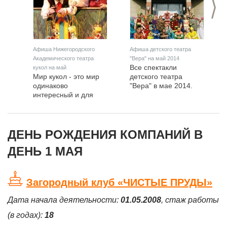
>
Афиша Нижегородского
Афиша детского театра
Академического театра
"Вера" на май 2014
Все спектакли
кукол на май
Мир кукол - это мир
детского театра
одинаково
"Вера" в мае 2014.
интересный и для
взрослых, и для
детей.
ДЕНЬ РОЖДЕНИЯ КОМПАНИЙ В
ДЕНЬ 1 МАЯ
Загородный клуб «ЧИСТЫЕ ПРУДЫ»
Дата начала деятельности:
01.05.2008
, стаж работы
(в годах):
18