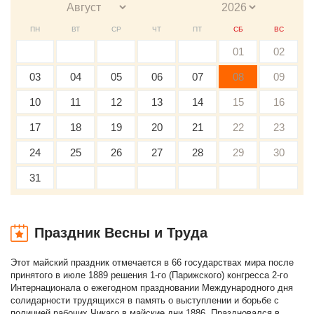
ПН
ВТ
СР
ЧТ
ПТ
СБ
ВС
01
02
03
04
05
06
07
08
09
10
11
12
13
14
15
16
17
18
19
20
21
22
23
24
25
26
27
28
29
30
31
Праздник Весны и Труда
Этот майский праздник отмечается в 66 государствах мира после
принятого в июле 1889 решения 1-го (Парижского) конгресса 2-го
Интернационала о ежегодном праздновании Международного дня
солидарности трудящихся в память о выступлении и борьбе с
полицией рабочих Чикаго в майские дни 1886. Праздновался в